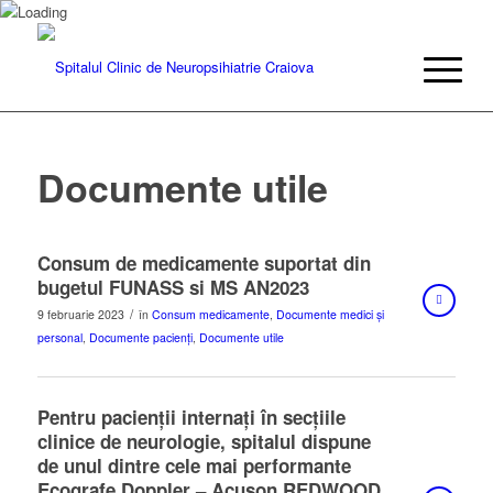
Documente utile
Consum de medicamente suportat din
bugetul FUNASS si MS AN2023
/
9 februarie 2023
în
Consum medicamente
,
Documente medici și
personal
,
Documente pacienți
,
Documente utile
Pentru pacienții internați în secțiile
clinice de neurologie, spitalul dispune
de unul dintre cele mai performante
Ecografe Doppler – Acuson REDWOOD