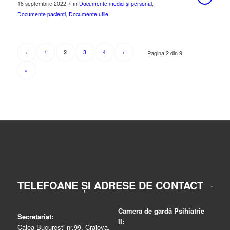
/
18 septembrie 2022
în
Documente medici și personal
,
Documente pacienți
,
Documente utile
‹
1
3
4
›
2
Pagina 2 din 9
»
TELEFOANE ȘI ADRESE DE CONTACT
Camera de gardă Psihiatrie
Secretariat:
II:
Calea București nr.99, Craiova,