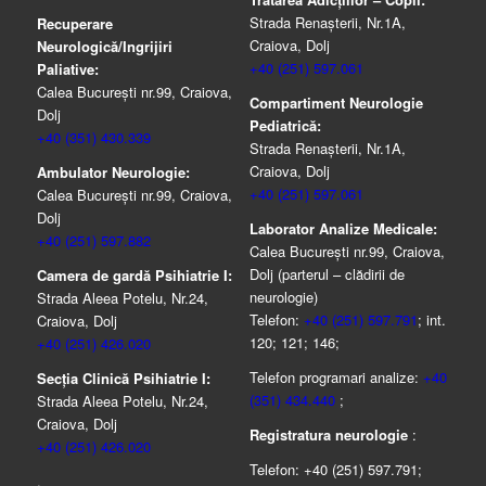
Strada Renașterii, Nr.1A,
Recuperare
Craiova, Dolj
Neurologică/Ingrijiri
+40 (251) 597.061
Paliative:
Calea București nr.99, Craiova,
Compartiment Neurologie
Dolj
Pediatrică:
+40 (351) 430.339
Strada Renaşterii, Nr.1A,
Craiova, Dolj
Ambulator Neurologie:
+40 (251) 597.061
Calea București nr.99, Craiova,
Dolj
Laborator Analize Medicale:
+40 (251) 597.882
Calea București nr.99, Craiova,
Dolj (parterul – clădirii de
Camera de gardă Psihiatrie I:
neurologie)
Strada Aleea Potelu, Nr.24,
Telefon:
+40 (251) 597.791
; int.
Craiova, Dolj
120; 121; 146;
+40 (251) 426.020
Telefon programari analize:
+40
Secția Clinică Psihiatrie I:
(351) 434.440
;
Strada Aleea Potelu, Nr.24,
Craiova, Dolj
Registratura neurologie
:
+40 (251) 426.020
Telefon: +40 (251) 597.791;
.