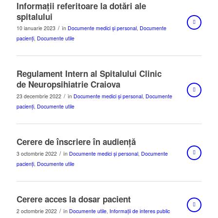
Informații referitoare la dotări ale
spitalului
/
10 ianuarie 2023
în
Documente medici și personal
,
Documente
pacienți
,
Documente utile
Regulament Intern al Spitalului Clinic
de Neuropsihiatrie Craiova
/
23 decembrie 2022
în
Documente medici și personal
,
Documente
pacienți
,
Documente utile
Cerere de înscriere în audiență
/
3 octombrie 2022
în
Documente medici și personal
,
Documente
pacienți
,
Documente utile
Cerere acces la dosar pacient
/
2 octombrie 2022
în
Documente utile
,
Informații de interes public