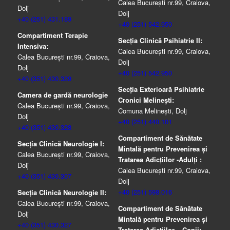
Calea București nr.99, Craiova,
Dolj
Dolj
+40 (251) 431.189
+40 (251) 542.950
Compartiment Terapie
Secția Clinică Psihiatrie II:
Intensiva:
Calea București nr.99, Craiova,
Calea București nr.99, Craiova,
Dolj
Dolj
+40 (251) 542.950
+40 (351) 430.329
Secția Exterioară Psihiatrie
Camera de gardă neurologie
Cronici Melinești:
Calea București nr.99, Craiova,
Comuna Melinești, Dolj
Dolj
+40 (251) 440.101
+40 (351) 430.328
Compartiment de Sănătate
Secția Clinică Neurologie I:
Mintală pentru Prevenirea şi
Calea București nr.99, Craiova,
Tratarea Adicţiilor -Adulţi :
Dolj
Calea București nr.99, Craiova,
+40 (351) 430.307
Dolj
+40 (251) 598.016
Secția Clinică Neurologie II:
Calea București nr.99, Craiova,
Compartiment de Sănătate
Dolj
Mintală pentru Prevenirea şi
+40 (351) 430.327
Tratarea Adicţiilor – Copii: