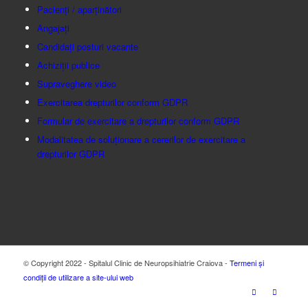
Pacienți / aparținători
Angajați
Candidați posturi vacante
Achiziții publice
Supraveghere video
Exercitarea drepturilor conform GDPR
Formular de exercitare a drepturilor conform GDPR
Modalitatea de soluționare a cererilor de exercitare a
drepturilor GDPR
© Copyright 2022 - Spitalul Clinic de Neuropsihiatrie Craiova -
Termeni și
condiții de utilizare a site-ului web