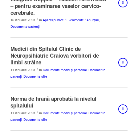
– pentru examinarea vaselor cervico-
cerebrale.
/
16 ianuarie 2023
în
Apariții publice / Evenimente / Anunțuri
,
Documente pacienți
Medicii din Spitalul Clinic de
Neuropsihiatrie Craiova vorbitori de
limbi străine
/
11 ianuarie 2023
în
Documente medici și personal
,
Documente
pacienți
,
Documente utile
Norma de hrană aprobată la nivelul
spitalului
/
11 ianuarie 2023
în
Documente medici și personal
,
Documente
pacienți
,
Documente utile