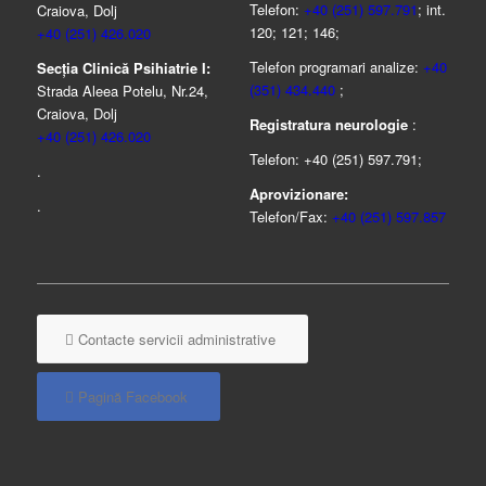
Telefon:
+40 (251) 597.791
; int.
Craiova, Dolj
120; 121; 146;
+40 (251) 426.020
Telefon programari analize:
+40
Secția Clinică Psihiatrie I:
(351) 434.440
;
Strada Aleea Potelu, Nr.24,
Craiova, Dolj
Registratura neurologie
:
+40 (251) 426.020
Telefon: +40 (251) 597.791;
.
Aprovizionare:
.
Telefon/Fax:
+40 (251) 597.857
Contacte servicii administrative
Pagină Facebook