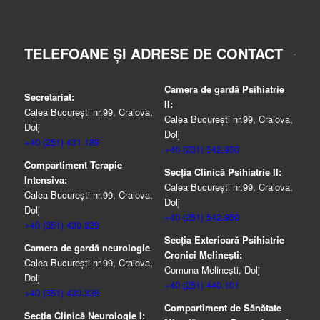
TELEFOANE ȘI ADRESE DE CONTACT
Camera de gardă Psihiatrie
Secretariat:
II:
Calea București nr.99, Craiova,
Calea București nr.99, Craiova,
Dolj
Dolj
+40 (251) 431.189
+40 (251) 542.950
Compartiment Terapie
Secția Clinică Psihiatrie II:
Intensiva:
Calea București nr.99, Craiova,
Calea București nr.99, Craiova,
Dolj
Dolj
+40 (251) 542.950
+40 (351) 430.329
Secția Exterioară Psihiatrie
Camera de gardă neurologie
Cronici Melinești:
Calea București nr.99, Craiova,
Comuna Melinești, Dolj
Dolj
+40 (251) 440.101
+40 (351) 430.328
Compartiment de Sănătate
Secția Clinică Neurologie I: