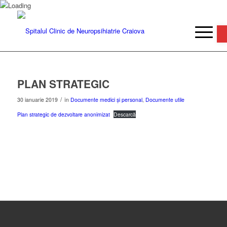
De
PLAN STRATEGIC
/
30 ianuarie 2019
în
Documente medici și personal
,
Documente utile
Plan strategic de dezvoltare anonimizat
Descarcă