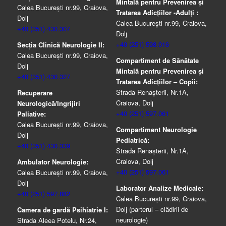
Mintală pentru Prevenirea şi
Calea București nr.99, Craiova,
Tratarea Adicţiilor -Adulţi :
Dolj
Calea București nr.99, Craiova,
+40 (351) 430.307
Dolj
+40 (251) 598.016
Secția Clinică Neurologie II:
Calea București nr.99, Craiova,
Compartiment de Sănătate
Dolj
Mintală pentru Prevenirea şi
+40 (351) 430.327
Tratarea Adicţiilor – Copii:
Strada Renașterii, Nr.1A,
Recuperare
Craiova, Dolj
Neurologică/Ingrijiri
+40 (251) 597.061
Paliative:
Calea București nr.99, Craiova,
Compartiment Neurologie
Dolj
Pediatrică:
+40 (351) 430.339
Strada Renaşterii, Nr.1A,
Craiova, Dolj
Ambulator Neurologie:
+40 (251) 597.061
Calea București nr.99, Craiova,
Dolj
Laborator Analize Medicale:
+40 (251) 597.882
Calea București nr.99, Craiova,
Dolj (parterul – clădirii de
Camera de gardă Psihiatrie I:
neurologie)
Strada Aleea Potelu, Nr.24,