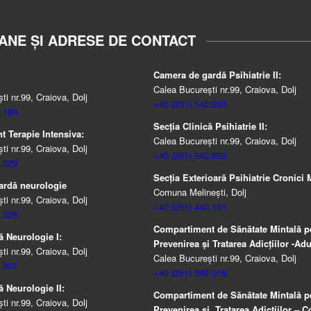
ANE ȘI ADRESE DE CONTACT
Camera de gardă Psihiatrie II:
Calea București nr.99, Craiova, Dolj
i nr.99, Craiova, Dolj
+40 (251) 542.950
.189
Secția Clinică Psihiatrie II:
 Terapie Intensiva:
Calea București nr.99, Craiova, Dolj
i nr.99, Craiova, Dolj
+40 (251) 542.950
.329
Secția Exterioară Psihiatrie Cronici M
ardă neurologie
Comuna Melinești, Dolj
i nr.99, Craiova, Dolj
+40 (251) 440.101
.328
Compartiment de Sănătate Mintală p
ă Neurologie I:
Prevenirea şi Tratarea Adicţiilor -Adul
i nr.99, Craiova, Dolj
Calea București nr.99, Craiova, Dolj
.307
+40 (251) 598.016
ă Neurologie II:
Compartiment de Sănătate Mintală p
i nr.99, Craiova, Dolj
Prevenirea şi Tratarea Adicţiilor – Co