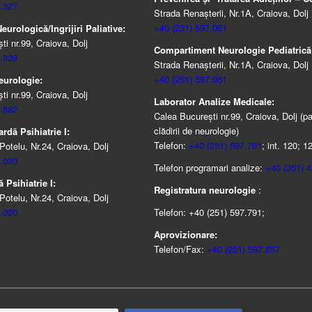
.327
Strada Renașterii, Nr.1A, Craiova, Dolj
+40 (251) 597.061
urologică/Ingrijiri Paliative:
i nr.99, Craiova, Dolj
Compartiment Neurologie Pediatrică
.339
Strada Renaşterii, Nr.1A, Craiova, Dolj
+40 (251) 597.061
eurologie:
i nr.99, Craiova, Dolj
Laborator Analize Medicale:
.882
Calea București nr.99, Craiova, Dolj (pa
clădirii de neurologie)
rdă Psihiatrie I:
Telefon:
+40 (251) 597.791
; int. 120; 1
Potelu, Nr.24, Craiova, Dolj
.020
Telefon programari analize:
+40 (351) 
 Psihiatrie I:
Registratura neurologie
:
Potelu, Nr.24, Craiova, Dolj
.020
Telefon: +40 (251) 597.791;
Aprovizionare:
Telefon/Fax:
+40 (251) 597.857