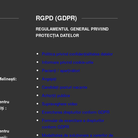
RGPD (GDPR)
REGULAMENTUL GENERAL PRIVIIND
PROTECȚIA DATELOR
Politica privind confidențialitatea datelor
Informare privind cookie-urile
Pacienți / aparținători
elinești:
Angajați
Candidați posturi vacante
Achiziții publice
entru
Supraveghere video
ţi :
Exercitarea drepturilor conform GDPR
Formular de exercitare a drepturilor
conform GDPR
entru
Modalitatea de soluționare a cererilor de
pii: