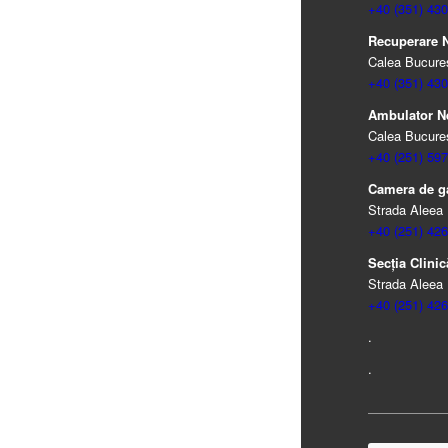
+40 (351) 430
Recuperare Ne
Calea Bucureșt
+40 (351) 430
Ambulator N
Calea Bucureșt
+40 (251) 597
Camera de ga
Strada Aleea 
+40 (251) 426
Secția Clinică
Strada Aleea 
+40 (251) 426
.
.