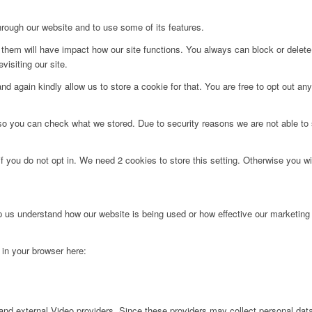
hrough our website and to use some of its features.
g them will have impact how our site functions. You always can block or delet
visiting our site.
d again kindly allow us to store a cookie for that. You are free to opt out any 
 so you can check what we stored. Due to security reasons we are not able t
f you do not opt in. We need 2 cookies to store this setting. Otherwise you 
lp us understand how our website is being used or how effective our marketing
g in your browser here:
nd external Video providers. Since these providers may collect personal data