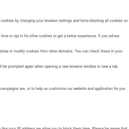
e cookies by changing your browser settings and force blocking all cookies on
time or opt in for other cookies to get a better experience. If you refuse
o show or modify cookies from other domains. You can check these in your
will be prompted again when opening a new browser window or new a tab.
 campaigns are, or to help us customize our website and application for you
 like your IP address we allow you to block them here. Please be aware that