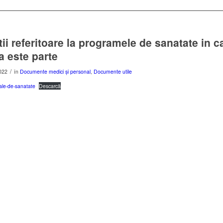
ii referitoare la programele de sanatate in c
ia este parte
/
022
în
Documente medici și personal
,
Documente utile
ale-de-sanatate
Descarcă