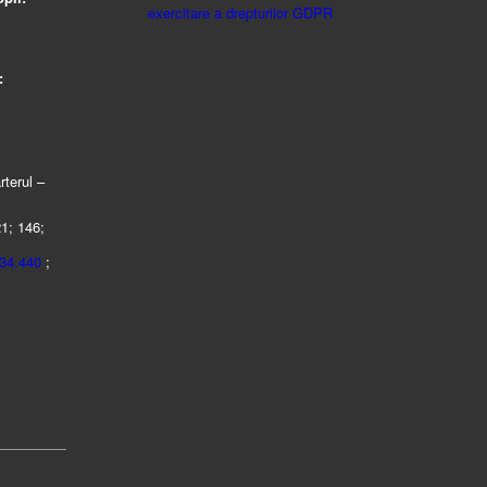
exercitare a drepturilor GDPR
:
rterul –
21; 146;
434.440
;