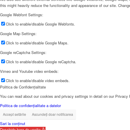
this might heavily reduce the functionality and appearance of our site. Change
Google Webfont Settings:
Click to enable/disable Google Webfonts.
Google Map Settings:
Click to enable/disable Google Maps.
Google reCaptcha Settings:
Click to enable/disable Google reCaptcha.
Vimeo and Youtube video embeds:
Click to enable/disable video embeds.
Politica de Confidențialitate
You can read about our cookies and privacy settings in detail on our Privacy
Politica de confidențialitate a datelor
Accept setările
Ascundeți doar notificarea
Sari la conținut
Deschide bara de unelte