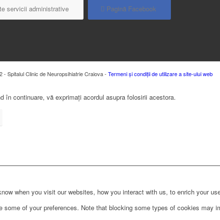
e servicii administrative
Pagină Facebook
 - Spitalul Clinic de Neuropsihiatrie Craiova -
Termeni și condiții de utilizare a site-ului web
 în continuare, vă exprimați acordul asupra folosirii acestora.
ow when you visit our websites, how you interact with us, to enrich your use
ge some of your preferences. Note that blocking some types of cookies may im