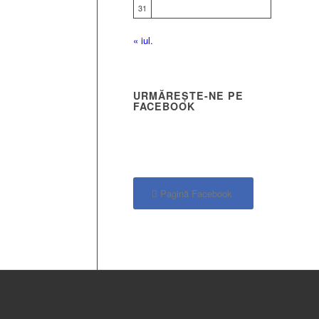
31
« iul.
URMĂREȘTE-NE PE
FACEBOOK
Pagină Facebook