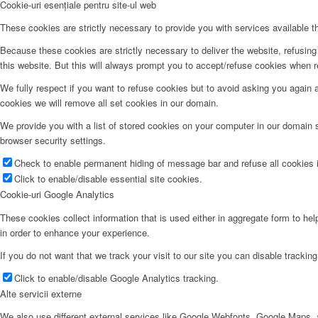
Cookie-uri esențiale pentru site-ul web
These cookies are strictly necessary to provide you with services available t
Because these cookies are strictly necessary to deliver the website, refusin
this website. But this will always prompt you to accept/refuse cookies when re
We fully respect if you want to refuse cookies but to avoid asking you again an
cookies we will remove all set cookies in our domain.
We provide you with a list of stored cookies on your computer in our domain
browser security settings.
Check to enable permanent hiding of message bar and refuse all cookies i
Click to enable/disable essential site cookies.
Cookie-uri Google Analytics
These cookies collect information that is used either in aggregate form to he
in order to enhance your experience.
If you do not want that we track your visit to our site you can disable trackin
Click to enable/disable Google Analytics tracking.
Alte servicii externe
We also use different external services like Google Webfonts, Google Maps, a