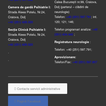
Calea București nr.99, Craiova,
Dolj (parterul – clădirii de
Camera de gardă Psihiatrie I:
neurologie)
Strada Aleea Potelu, Nr.24,
Telefon:
+40 (251) 597.791
; int.
Craiova, Dolj
120; 121; 146;
+40 (251) 426.020
Telefon programari analize:
+40
Secția Clinică Psihiatrie I:
(351) 434.440
;
Strada Aleea Potelu, Nr.24,
Craiova, Dolj
Registratura neurologie
:
+40 (251) 426.020
Telefon: +40 (251) 597.791;
.
Aprovizionare:
.
Telefon/Fax:
+40 (251) 597.857
Contacte servicii administrative
Pagină Facebook