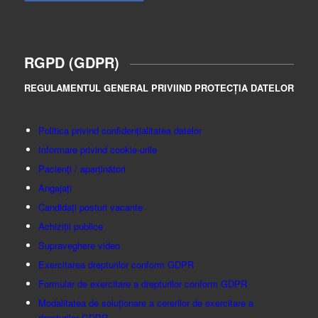
RGPD (GDPR)
REGULAMENTUL GENERAL PRIVIIND PROTECȚIA DATELOR
Politica privind confidențialitatea datelor
Informare privind cookie-urile
Pacienți / aparținători
Angajați
Candidați posturi vacante
Achiziții publice
Supraveghere video
Exercitarea drepturilor conform GDPR
Formular de exercitare a drepturilor conform GDPR
Modalitatea de soluționare a cererilor de exercitare a
drepturilor GDPR