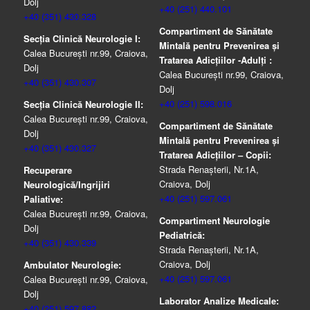
Dolj
+40 (251) 440.101
+40 (351) 430.328
Compartiment de Sănătate
Secția Clinică Neurologie I:
Mintală pentru Prevenirea şi
Calea București nr.99, Craiova,
Tratarea Adicţiilor -Adulţi :
Dolj
Calea București nr.99, Craiova,
+40 (351) 430.307
Dolj
+40 (251) 598.016
Secția Clinică Neurologie II:
Calea București nr.99, Craiova,
Compartiment de Sănătate
Dolj
Mintală pentru Prevenirea şi
+40 (351) 430.327
Tratarea Adicţiilor – Copii:
Strada Renașterii, Nr.1A,
Recuperare
Craiova, Dolj
Neurologică/Ingrijiri
+40 (251) 597.061
Paliative:
Calea București nr.99, Craiova,
Compartiment Neurologie
Dolj
Pediatrică:
+40 (351) 430.339
Strada Renaşterii, Nr.1A,
Craiova, Dolj
Ambulator Neurologie:
+40 (251) 597.061
Calea București nr.99, Craiova,
Dolj
Laborator Analize Medicale:
+40 (251) 597.882