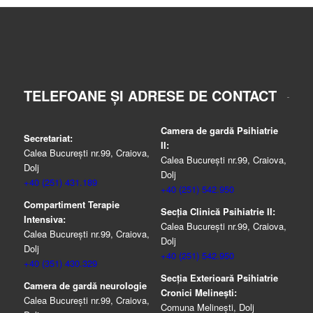
TELEFOANE ȘI ADRESE DE CONTACT
Camera de gardă Psihiatrie
Secretariat:
II:
Calea București nr.99, Craiova,
Calea București nr.99, Craiova,
Dolj
Dolj
+40 (251) 431.189
+40 (251) 542.950
Compartiment Terapie
Secția Clinică Psihiatrie II:
Intensiva:
Calea București nr.99, Craiova,
Calea București nr.99, Craiova,
Dolj
Dolj
+40 (251) 542.950
+40 (351) 430.329
Secția Exterioară Psihiatrie
Camera de gardă neurologie
Cronici Melinești:
Calea București nr.99, Craiova,
Comuna Melinești, Dolj