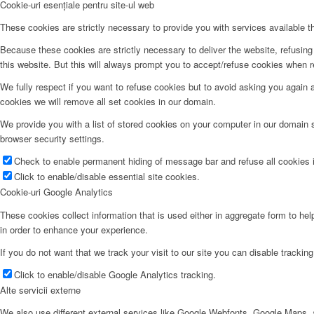
Cookie-uri esențiale pentru site-ul web
These cookies are strictly necessary to provide you with services available t
Because these cookies are strictly necessary to deliver the website, refusin
this website. But this will always prompt you to accept/refuse cookies when re
We fully respect if you want to refuse cookies but to avoid asking you again an
cookies we will remove all set cookies in our domain.
We provide you with a list of stored cookies on your computer in our domain
browser security settings.
Check to enable permanent hiding of message bar and refuse all cookies i
Click to enable/disable essential site cookies.
Cookie-uri Google Analytics
These cookies collect information that is used either in aggregate form to he
in order to enhance your experience.
If you do not want that we track your visit to our site you can disable trackin
Click to enable/disable Google Analytics tracking.
Alte servicii externe
We also use different external services like Google Webfonts, Google Maps, a