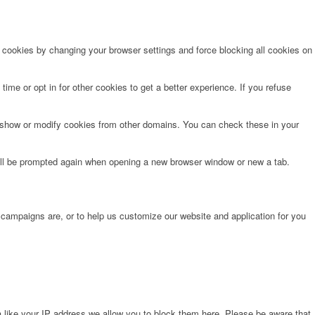
e cookies by changing your browser settings and force blocking all cookies on
time or opt in for other cookies to get a better experience. If you refuse
o show or modify cookies from other domains. You can check these in your
will be prompted again when opening a new browser window or new a tab.
 campaigns are, or to help us customize our website and application for you
 like your IP address we allow you to block them here. Please be aware that