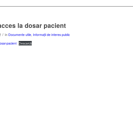
acces la dosar pacient
/
2
în
Documente utile
,
Informații de interes public
osar-pacient
Descarcă