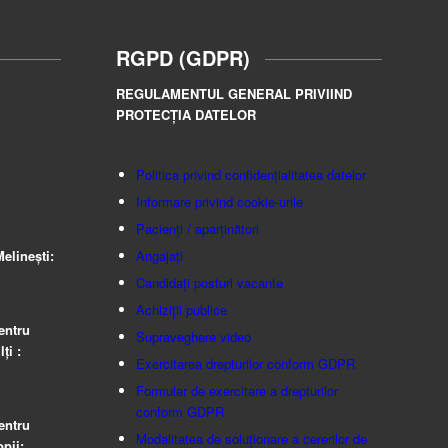
RGPD (GDPR)
REGULAMENTUL GENERAL PRIVIIND
PROTECȚIA DATELOR
Politica privind confidențialitatea datelor
Informare privind cookie-urile
Pacienți / aparținători
elinești:
Angajați
Candidați posturi vacante
Achiziții publice
entru
Supraveghere video
ţi :
Exercitarea drepturilor conform GDPR
Formular de exercitare a drepturilor
conform GDPR
entru
Modalitatea de soluționare a cererilor de
pii: