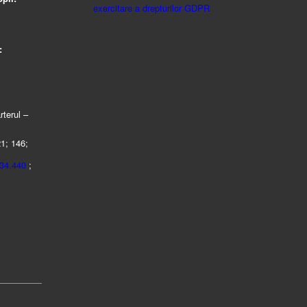
exercitare a drepturilor GDPR
:
rterul –
21; 146;
434.440
;