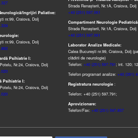
.327
Strada Renașterii, Nr.1A, Craiova, Dolj
+40 (251) 597.061
urologică/Ingrijiri Paliative:
i nr.99, Craiova, Dolj
Compartiment Neurologie Pediatrică
.339
Strada Renaşterii, Nr.1A, Craiova, Dolj
+40 (251) 597.061
eurologie:
i nr.99, Craiova, Dolj
Laborator Analize Medicale:
.882
Calea București nr.99, Craiova, Dolj (pa
clădirii de neurologie)
rdă Psihiatrie I:
Telefon:
+40 (251) 597.791
; int. 120; 1
Potelu, Nr.24, Craiova, Dolj
.020
Telefon programari analize:
+40 (351) 
 Psihiatrie I:
Registratura neurologie
:
Potelu, Nr.24, Craiova, Dolj
.020
Telefon: +40 (251) 597.791;
Aprovizionare:
Telefon/Fax:
+40 (251) 597.857