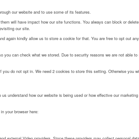
hrough our website and to use some of its features.
g them will have impact how our site functions. You always can block or delet
visiting our site.
d again kindly allow us to store a cookie for that. You are free to opt out any 
 so you can check what we stored. Due to security reasons we are not able t
f you do not opt in. We need 2 cookies to store this setting. Otherwise you 
lp us understand how our website is being used or how effective our marketing
g in your browser here:
nd external Video providers. Since these providers may collect personal data