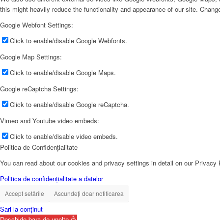
this might heavily reduce the functionality and appearance of our site. Change
Google Webfont Settings:
Click to enable/disable Google Webfonts.
Google Map Settings:
Click to enable/disable Google Maps.
Google reCaptcha Settings:
Click to enable/disable Google reCaptcha.
Vimeo and Youtube video embeds:
Click to enable/disable video embeds.
Politica de Confidențialitate
You can read about our cookies and privacy settings in detail on our Privacy
Politica de confidențialitate a datelor
Accept setările
Ascundeți doar notificarea
Sari la conținut
Deschide bara de unelte