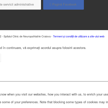
e servicii administrative
Pagină Facebook
 - Spitalul Clinic de Neuropsihiatrie Craiova -
Termeni și condiții de utilizare a site-ului web
 în continuare, vă exprimați acordul asupra folosirii acestora.
ow when you visit our websites, how you interact with us, to enrich your use
ge some of your preferences. Note that blocking some types of cookies may im