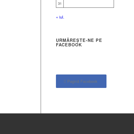
31
« iul.
URMĂREȘTE-NE PE
FACEBOOK
Pagină Facebook