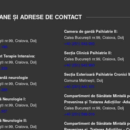
ANE ȘI ADRESE DE CONTACT
Camera de gardă Psihiatrie II:
Calea București nr.99, Craiova, Dolj
i nr.99, Craiova, Dolj
+40 (251) 542.950
.189
Secția Clinică Psihiatrie II:
 Terapie Intensiva:
Calea București nr.99, Craiova, Dolj
i nr.99, Craiova, Dolj
+40 (251) 542.950
.329
Secția Exterioară Psihiatrie Cronici M
ardă neurologie
Comuna Melinești, Dolj
i nr.99, Craiova, Dolj
+40 (251) 440.101
.328
Compartiment de Sănătate Mintală p
ă Neurologie I:
Prevenirea şi Tratarea Adicţiilor -Adul
i nr.99, Craiova, Dolj
Calea București nr.99, Craiova, Dolj
.307
+40 (251) 598.016
ă Neurologie II:
Compartiment de Sănătate Mintală p
i nr.99, Craiova, Dolj
Prevenirea şi Tratarea Adicţiilor – Co