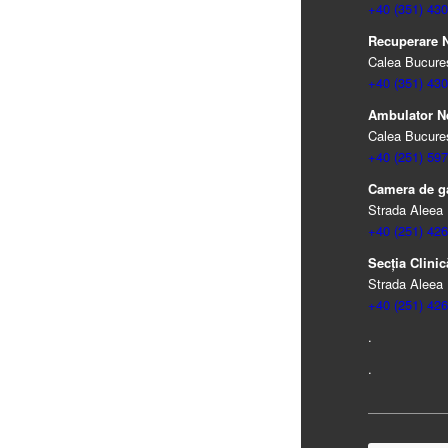
+40 (351) 430
Recuperare Ne
Calea Bucureșt
+40 (351) 430
Ambulator N
Calea Bucureșt
+40 (251) 597
Camera de ga
Strada Aleea 
+40 (251) 426
Secția Clinică
Strada Aleea 
+40 (251) 426
.
.