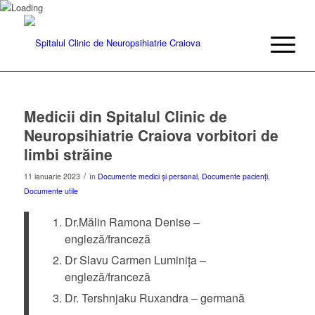
Medicii din Spitalul Clinic de
Neuropsihiatrie Craiova vorbitori de
limbi străine
/
11 ianuarie 2023
în
Documente medici și personal
,
Documente pacienți
,
Documente utile
Dr.Mălin Ramona Denise –
engleză/franceză
Dr Slavu Carmen Luminița –
engleză/franceză
Dr. Tershnjaku Ruxandra – germană