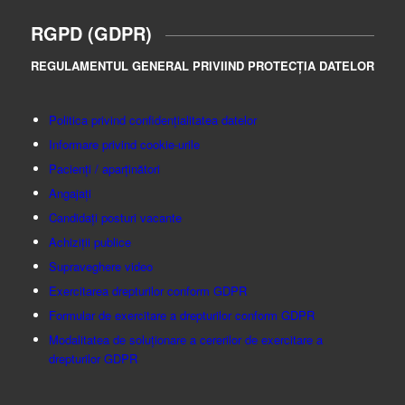
RGPD (GDPR)
REGULAMENTUL GENERAL PRIVIIND PROTECȚIA DATELOR
Politica privind confidențialitatea datelor
Informare privind cookie-urile
Pacienți / aparținători
Angajați
Candidați posturi vacante
Achiziții publice
Supraveghere video
Exercitarea drepturilor conform GDPR
Formular de exercitare a drepturilor conform GDPR
Modalitatea de soluționare a cererilor de exercitare a
drepturilor GDPR