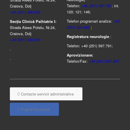
Telefon:
+40 (251) 597.791
; int.
Craiova, Dolj
120; 121; 146;
+40 (251) 426.020
Telefon programari analize:
+40
Secția Clinică Psihiatrie I:
(351) 434.440
;
Strada Aleea Potelu, Nr.24,
Craiova, Dolj
Registratura neurologie
:
+40 (251) 426.020
Telefon: +40 (251) 597.791;
.
Aprovizionare:
.
Telefon/Fax:
+40 (251) 597.857
Contacte servicii administrative
Pagină Facebook