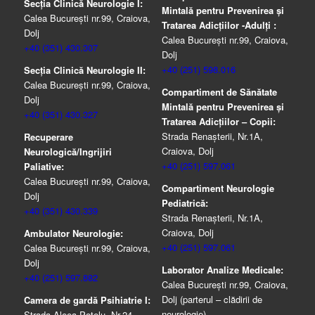
Secția Clinică Neurologie I:
Mintală pentru Prevenirea şi
Calea București nr.99, Craiova,
Tratarea Adicţiilor -Adulţi :
Dolj
Calea București nr.99, Craiova,
+40 (351) 430.307
Dolj
+40 (251) 598.016
Secția Clinică Neurologie II:
Calea București nr.99, Craiova,
Compartiment de Sănătate
Dolj
Mintală pentru Prevenirea şi
+40 (351) 430.327
Tratarea Adicţiilor – Copii:
Strada Renașterii, Nr.1A,
Recuperare
Craiova, Dolj
Neurologică/Ingrijiri
+40 (251) 597.061
Paliative:
Calea București nr.99, Craiova,
Compartiment Neurologie
Dolj
Pediatrică:
+40 (351) 430.339
Strada Renaşterii, Nr.1A,
Craiova, Dolj
Ambulator Neurologie:
+40 (251) 597.061
Calea București nr.99, Craiova,
Dolj
Laborator Analize Medicale:
+40 (251) 597.882
Calea București nr.99, Craiova,
Dolj (parterul – clădirii de
Camera de gardă Psihiatrie I:
neurologie)
Strada Aleea Potelu, Nr.24,