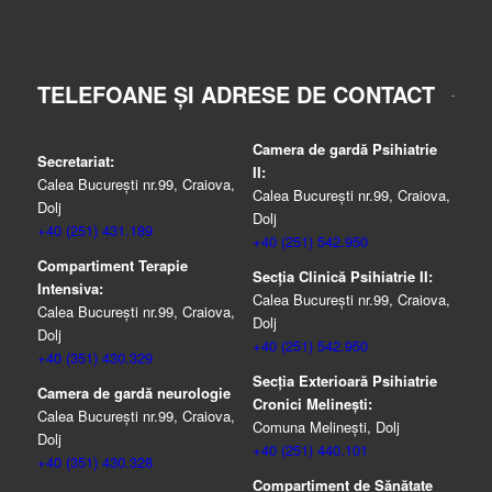
TELEFOANE ȘI ADRESE DE CONTACT
Camera de gardă Psihiatrie
Secretariat:
II:
Calea București nr.99, Craiova,
Calea București nr.99, Craiova,
Dolj
Dolj
+40 (251) 431.189
+40 (251) 542.950
Compartiment Terapie
Secția Clinică Psihiatrie II:
Intensiva:
Calea București nr.99, Craiova,
Calea București nr.99, Craiova,
Dolj
Dolj
+40 (251) 542.950
+40 (351) 430.329
Secția Exterioară Psihiatrie
Camera de gardă neurologie
Cronici Melinești:
Calea București nr.99, Craiova,
Comuna Melinești, Dolj
Dolj
+40 (251) 440.101
+40 (351) 430.328
Compartiment de Sănătate