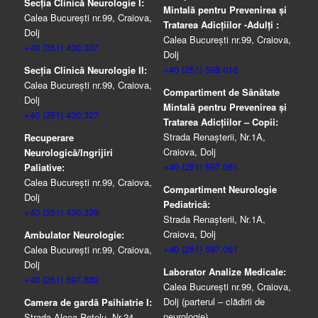
Secția Clinică Neurologie I:
Mintală pentru Prevenirea şi
Calea București nr.99, Craiova,
Tratarea Adicţiilor -Adulţi :
Dolj
Calea București nr.99, Craiova,
+40 (351) 430.307
Dolj
+40 (251) 598.016
Secția Clinică Neurologie II:
Calea București nr.99, Craiova,
Compartiment de Sănătate
Dolj
Mintală pentru Prevenirea şi
+40 (351) 430.327
Tratarea Adicţiilor – Copii:
Strada Renașterii, Nr.1A,
Recuperare
Craiova, Dolj
Neurologică/Ingrijiri
+40 (251) 597.061
Paliative:
Calea București nr.99, Craiova,
Compartiment Neurologie
Dolj
Pediatrică:
+40 (351) 430.339
Strada Renaşterii, Nr.1A,
Craiova, Dolj
Ambulator Neurologie:
+40 (251) 597.061
Calea București nr.99, Craiova,
Dolj
Laborator Analize Medicale:
+40 (251) 597.882
Calea București nr.99, Craiova,
Dolj (parterul – clădirii de
Camera de gardă Psihiatrie I:
neurologie)
Strada Aleea Potelu, Nr.24,