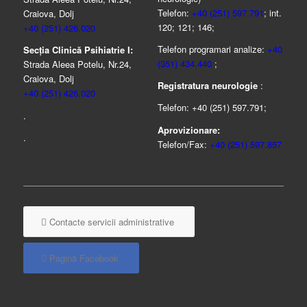
Telefon:
+40 (251) 597.791
; int.
Craiova, Dolj
120; 121; 146;
+40 (251) 426.020
Telefon programari analize:
+40
Secția Clinică Psihiatrie I:
(351) 434.440
;
Strada Aleea Potelu, Nr.24,
Craiova, Dolj
Registratura neurologie
:
+40 (251) 426.020
Telefon: +40 (251) 597.791;
.
Aprovizionare:
.
Telefon/Fax:
+40 (251) 597.857
Contacte servicii administrative
Pagină Facebook