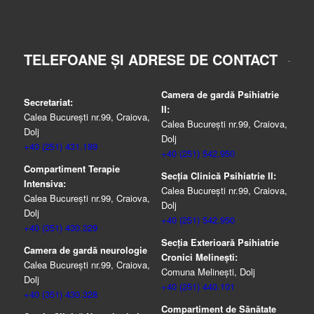
TELEFOANE ȘI ADRESE DE CONTACT
Camera de gardă Psihiatrie
Secretariat:
II:
Calea București nr.99, Craiova,
Calea București nr.99, Craiova,
Dolj
Dolj
+40 (251) 431.189
+40 (251) 542.950
Compartiment Terapie
Secția Clinică Psihiatrie II:
Intensiva:
Calea București nr.99, Craiova,
Calea București nr.99, Craiova,
Dolj
Dolj
+40 (251) 542.950
+40 (351) 430.329
Secția Exterioară Psihiatrie
Camera de gardă neurologie
Cronici Melinești:
Calea București nr.99, Craiova,
Comuna Melinești, Dolj
Dolj
+40 (251) 440.101
+40 (351) 430.328
Compartiment de Sănătate