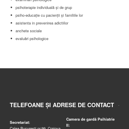
psihoterapie individuală şi de grup
psiho-educaţie cu pacienţii şi familiile lor
asistenta in prevenirea adictiilor
anchete sociale
evaluări psihologice
TELEFOANE ȘI ADRESE DE CONTACT
Camera de gardă Psihiatrie
Secretariat:
II:
Calea București nr.99, Craiova,