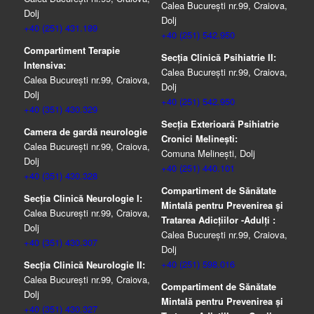
Calea București nr.99, Craiova,
Dolj
Dolj
+40 (251) 431.189
+40 (251) 542.950
Compartiment Terapie
Secția Clinică Psihiatrie II:
Intensiva:
Calea București nr.99, Craiova,
Calea București nr.99, Craiova,
Dolj
Dolj
+40 (251) 542.950
+40 (351) 430.329
Secția Exterioară Psihiatrie
Camera de gardă neurologie
Cronici Melinești:
Calea București nr.99, Craiova,
Comuna Melinești, Dolj
Dolj
+40 (251) 440.101
+40 (351) 430.328
Compartiment de Sănătate
Secția Clinică Neurologie I:
Mintală pentru Prevenirea şi
Calea București nr.99, Craiova,
Tratarea Adicţiilor -Adulţi :
Dolj
Calea București nr.99, Craiova,
+40 (351) 430.307
Dolj
+40 (251) 598.016
Secția Clinică Neurologie II:
Calea București nr.99, Craiova,
Compartiment de Sănătate
Dolj
Mintală pentru Prevenirea şi
+40 (351) 430.327