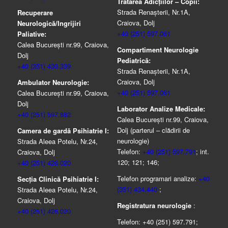
Tratarea Adicţiilor – Copii:
Strada Renașterii, Nr.1A,
Recuperare
Craiova, Dolj
Neurologică/Ingrijiri
+40 (251) 597.061
Paliative:
Calea București nr.99, Craiova,
Compartiment Neurologie
Dolj
Pediatrică:
+40 (351) 430.339
Strada Renaşterii, Nr.1A,
Craiova, Dolj
Ambulator Neurologie:
+40 (251) 597.061
Calea București nr.99, Craiova,
Dolj
Laborator Analize Medicale:
+40 (251) 597.882
Calea București nr.99, Craiova,
Dolj (parterul – clădirii de
Camera de gardă Psihiatrie I:
neurologie)
Strada Aleea Potelu, Nr.24,
Telefon:
+40 (251) 597.791
; int.
Craiova, Dolj
120; 121; 146;
+40 (251) 426.020
Telefon programari analize:
+40
Secția Clinică Psihiatrie I:
(351) 434.440
;
Strada Aleea Potelu, Nr.24,
Craiova, Dolj
Registratura neurologie
:
+40 (251) 426.020
Telefon: +40 (251) 597.791;
.