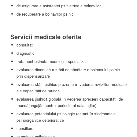
de asigurare a asistenţei psihiatrice a bolnavilor
de recuperare a bolnavilor psihici
Servicii medicale oferite
consultaţii
diagnostic
tratament psihofarmacologic specializat
evaluarea dinamică a stării de sănătate a bolnavului psihic
prin dispensarizare
evaluarea stării psihice prezente în vederea reviziilor medicale
ale capacităţii de muncă
evaluarea psihică globală în vederea aprecierii capacităţii de
muncă(angajări,control periodic al salariaţilor)
evaluarea potenţialului psihologic restant în sindroamele
psihoorganice deteriorative
consiliere
examinari psihologice