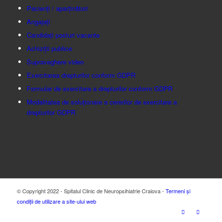
Pacienți / aparținători
Angajați
Candidați posturi vacante
Achiziții publice
Supraveghere video
Exercitarea drepturilor conform GDPR
Formular de exercitare a drepturilor conform GDPR
Modalitatea de soluționare a cererilor de exercitare a
drepturilor GDPR
© Copyright 2022 - Spitalul Clinic de Neuropsihiatrie Craiova -
Termeni și
condiții de utilizare a site-ului web