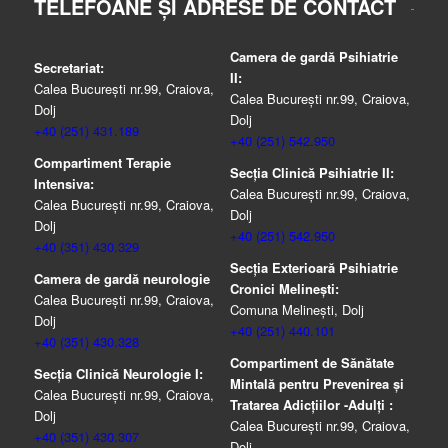
TELEFOANE ȘI ADRESE DE CONTACT
Camera de gardă Psihiatrie
Secretariat:
II:
Calea București nr.99, Craiova,
Calea București nr.99, Craiova,
Dolj
Dolj
+40 (251) 431.189
+40 (251) 542.950
Compartiment Terapie
Secția Clinică Psihiatrie II:
Intensiva:
Calea București nr.99, Craiova,
Calea București nr.99, Craiova,
Dolj
Dolj
+40 (251) 542.950
+40 (351) 430.329
Secția Exterioară Psihiatrie
Camera de gardă neurologie
Cronici Melinești:
Calea București nr.99, Craiova,
Comuna Melinești, Dolj
Dolj
+40 (251) 440.101
+40 (351) 430.328
Compartiment de Sănătate
Secția Clinică Neurologie I:
Mintală pentru Prevenirea şi
Calea București nr.99, Craiova,
Tratarea Adicţiilor -Adulţi :
Dolj
Calea București nr.99, Craiova,
+40 (351) 430.307
Dolj