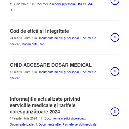
/
19 iunie 2025
în
Documente medici și personal
,
INFORMATII
UTILE
Cod de etică și integritate
/
24 martie 2025
în
Documente medici și personal
,
Documente
pacienți
,
Documente utile
GHID ACCESARE DOSAR MEDICAL
/
17 martie 2025
în
Documente medici și personal
,
Documente
pacienți
Informaţiile actualizate privind
serviciile medicale şi tarifele
corespunzătoare 2024
/
17 septembrie 2024
în
Documente medici și personal
,
Documente pacienți
,
Documente utile
,
Pachete servicii medicale