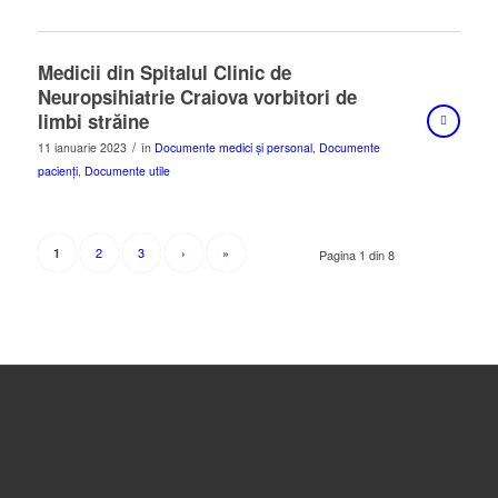
Medicii din Spitalul Clinic de
Neuropsihiatrie Craiova vorbitori de
limbi străine
/
11 ianuarie 2023
în
Documente medici și personal
,
Documente
pacienți
,
Documente utile
2
3
›
»
1
Pagina 1 din 8