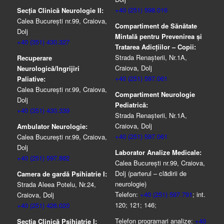
+40 (251) 598.016
Secția Clinică Neurologie II:
Calea București nr.99, Craiova,
Compartiment de Sănătate
Dolj
Mintală pentru Prevenirea şi
+40 (351) 430.327
Tratarea Adicţiilor – Copii:
Strada Renașterii, Nr.1A,
Recuperare
Craiova, Dolj
Neurologică/Ingrijiri
+40 (251) 597.061
Paliative:
Calea București nr.99, Craiova,
Compartiment Neurologie
Dolj
Pediatrică:
+40 (351) 430.339
Strada Renaşterii, Nr.1A,
Craiova, Dolj
Ambulator Neurologie:
+40 (251) 597.061
Calea București nr.99, Craiova,
Dolj
Laborator Analize Medicale:
+40 (251) 597.882
Calea București nr.99, Craiova,
Dolj (parterul – clădirii de
Camera de gardă Psihiatrie I:
neurologie)
Strada Aleea Potelu, Nr.24,
Telefon:
+40 (251) 597.791
; int.
Craiova, Dolj
120; 121; 146;
+40 (251) 426.020
Telefon programari analize:
+40
Secția Clinică Psihiatrie I: