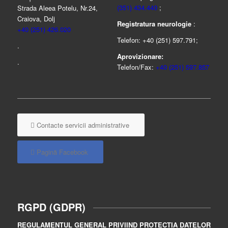
(351) 434.440
;
Strada Aleea Potelu, Nr.24,
Craiova, Dolj
Registratura neurologie
:
+40 (251) 426.020
Telefon: +40 (251) 597.791;
.
Aprovizionare:
.
Telefon/Fax:
+40 (251) 597.857
Contacte servicii administrative
Pagină Facebook
RGPD (GDPR)
REGULAMENTUL GENERAL PRIVIIND PROTECȚIA DATELOR