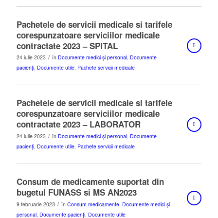
Pachetele de servicii medicale si tarifele
corespunzatoare serviciilor medicale
contractate 2023 – SPITAL
/
24 iulie 2023
în
Documente medici și personal
,
Documente
pacienți
,
Documente utile
,
Pachete servicii medicale
Pachetele de servicii medicale si tarifele
corespunzatoare serviciilor medicale
contractate 2023 – LABORATOR
/
24 iulie 2023
în
Documente medici și personal
,
Documente
pacienți
,
Documente utile
,
Pachete servicii medicale
Consum de medicamente suportat din
bugetul FUNASS si MS AN2023
/
9 februarie 2023
în
Consum medicamente
,
Documente medici și
personal
,
Documente pacienți
,
Documente utile