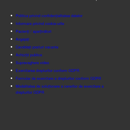
Politica privind confidențialitatea datelor
Informare privind cookie-urile
Pacienți / aparținători
Angajați
Candidați posturi vacante
Achiziții publice
Supraveghere video
Exercitarea drepturilor conform GDPR
Formular de exercitare a drepturilor conform GDPR
Modalitatea de soluționare a cererilor de exercitare a
drepturilor GDPR