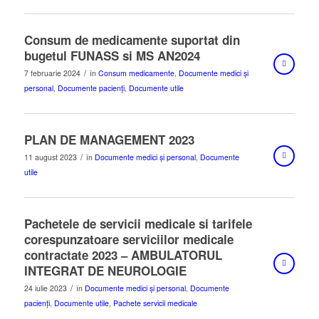
Consum de medicamente suportat din
bugetul FUNASS si MS AN2024
/
7 februarie 2024
în
Consum medicamente
,
Documente medici și
personal
,
Documente pacienți
,
Documente utile
PLAN DE MANAGEMENT 2023
/
11 august 2023
în
Documente medici și personal
,
Documente
utile
Pachetele de servicii medicale si tarifele
corespunzatoare serviciilor medicale
contractate 2023 – AMBULATORUL
INTEGRAT DE NEUROLOGIE
/
24 iulie 2023
în
Documente medici și personal
,
Documente
pacienți
,
Documente utile
,
Pachete servicii medicale