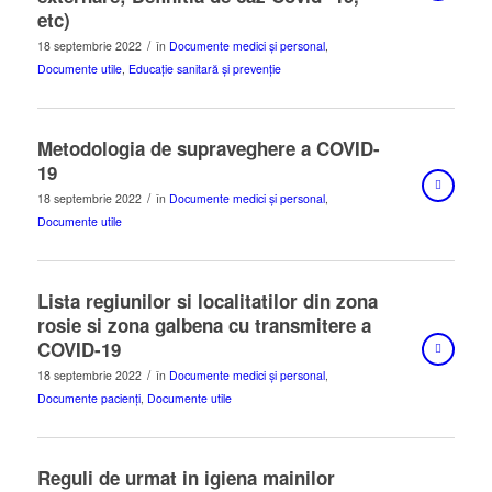
etc)
/
18 septembrie 2022
în
Documente medici și personal
,
Documente utile
,
Educație sanitară și prevenție
Metodologia de supraveghere a COVID-
19
/
18 septembrie 2022
în
Documente medici și personal
,
Documente utile
Lista regiunilor si localitatilor din zona
rosie si zona galbena cu transmitere a
COVID-19
/
18 septembrie 2022
în
Documente medici și personal
,
Documente pacienți
,
Documente utile
Reguli de urmat in igiena mainilor