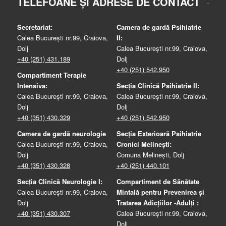
TELEFOANE ȘI ADRESE DE CONTACT
Secretariat:
Camera de gardă Psihiatrie
Calea București nr.99, Craiova,
II:
Dolj
Calea București nr.99, Craiova,
+40 (251) 431.189
Dolj
+40 (251) 542.950
Compartiment Terapie
Intensiva:
Secția Clinică Psihiatrie II:
Calea București nr.99, Craiova,
Calea București nr.99, Craiova,
Dolj
Dolj
+40 (351) 430.329
+40 (251) 542.950
Camera de gardă neurologie
Secția Exterioară Psihiatrie
Calea București nr.99, Craiova,
Cronici Melinești:
Dolj
Comuna Melinești, Dolj
+40 (351) 430.328
+40 (251) 440.101
Secția Clinică Neurologie I:
Compartiment de Sănătate
Calea București nr.99, Craiova,
Mintală pentru Prevenirea şi
Dolj
Tratarea Adicţiilor -Adulţi :
+40 (351) 430.307
Calea București nr.99, Craiova,
Dolj