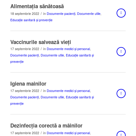
Alimentația sănătoasă
/
18 septembrie 2022
în
Documente pacienți
,
Documente utile
,
Educație sanitară și prevenție
Vaccinurile salvează vieți
/
17 septembrie 2022
în
Documente medici și personal
,
Documente pacienți
,
Documente utile
,
Educație sanitară și
prevenție
Igiena mainilor
/
17 septembrie 2022
în
Documente medici și personal
,
Documente pacienți
,
Documente utile
,
Educație sanitară și
prevenție
Dezinfecția corectă a mâinilor
/
17 septembrie 2022
în
Documente medici și personal
,