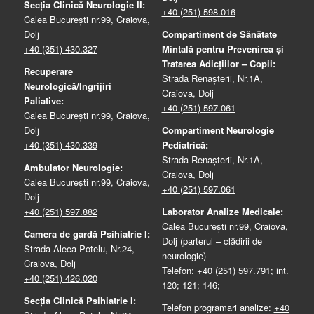
Secția Clinică Neurologie II:
+40 (251) 598.016
Calea București nr.99, Craiova,
Dolj
Compartiment de Sănătate
+40 (351) 430.327
Mintală pentru Prevenirea şi
Tratarea Adicţiilor – Copii:
Recuperare
Strada Renașterii, Nr.1A,
Neurologică/Ingrijiri
Craiova, Dolj
Paliative:
+40 (251) 597.061
Calea București nr.99, Craiova,
Dolj
Compartiment Neurologie
+40 (351) 430.339
Pediatrică:
Strada Renaşterii, Nr.1A,
Ambulator Neurologie:
Craiova, Dolj
Calea București nr.99, Craiova,
+40 (251) 597.061
Dolj
+40 (251) 597.882
Laborator Analize Medicale:
Calea București nr.99, Craiova,
Camera de gardă Psihiatrie I:
Dolj (parterul – clădirii de
Strada Aleea Potelu, Nr.24,
neurologie)
Craiova, Dolj
Telefon:
+40 (251) 597.791
; int.
+40 (251) 426.020
120; 121; 146;
Secția Clinică Psihiatrie I:
Telefon programari analize:
+40