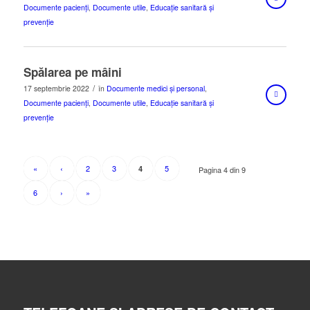
Documente pacienți
,
Documente utile
,
Educație sanitară și
prevenție
Spălarea pe mâini
/
17 septembrie 2022
în
Documente medici și personal
,
Documente pacienți
,
Documente utile
,
Educație sanitară și
prevenție
«
‹
2
3
5
4
Pagina 4 din 9
6
›
»