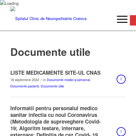
De
Documente utile
LISTE MEDICAMENTE SITE-UL CNAS
/
18 septembrie 2022
în
Documente medici și personal
,
Documente pacienți
,
Documente utile
Informatii pentru personalul medico
sanitar infectia cu noul Coronavirus
(Metodologia de supreveghere Covid-
19; Algoritm testare, internare,
externare; Definitia de caz Covid- 19,