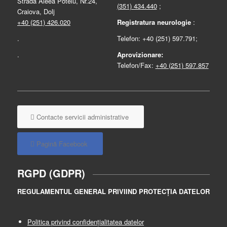
Strada Aleea Potelu, Nr.24,
(351) 434.440
;
Craiova, Dolj
+40 (251) 426.020
Registratura neurologie
:
.
Telefon: +40 (251) 597.791;
.
Aprovizionare:
Telefon/Fax:
+40 (251) 597.857
Contacte servicii administrative
Pagină Facebook
RGPD (GDPR)
REGULAMENTUL GENERAL PRIVIIND PROTECȚIA DATELOR
Politica privind confidențialitatea datelor