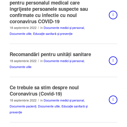
pentru personalul medical care
ingrijeste persoanele suspecte sau
confirmate cu infectie cu noul
coronavirus COVID-19
/
18 septembrie 2022
în
Documente medici și personal
,
Documente utile
,
Educație sanitară și prevenție
Recomandări pentru unități sanitare
/
18 septembrie 2022
în
Documente medici și personal
,
Documente utile
Ce trebuie sa stim despre noul
Coronavirus (Covid-19)
/
18 septembrie 2022
în
Documente medici și personal
,
Documente pacienți
,
Documente utile
,
Educație sanitară și
prevenție