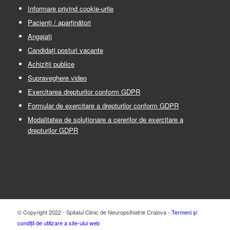
Informare privind cookie-urile
Pacienți / aparținători
Angajați
Candidați posturi vacante
Achiziții publice
Supraveghere video
Exercitarea drepturilor conform GDPR
Formular de exercitare a drepturilor conform GDPR
Modalitatea de soluționare a cererilor de exercitare a
drepturilor GDPR
© Copyright 2022 - Spitalul Clinic de Neuropsihiatrie Craiova -
Termeni și
condiții de utilizare a site-ului web