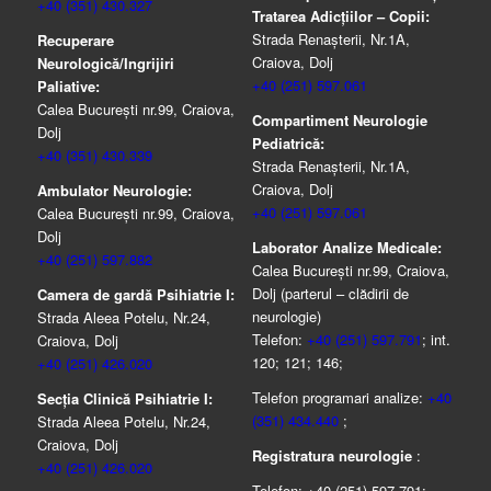
+40 (351) 430.327
Tratarea Adicţiilor – Copii:
Strada Renașterii, Nr.1A,
Recuperare
Craiova, Dolj
Neurologică/Ingrijiri
+40 (251) 597.061
Paliative:
Calea București nr.99, Craiova,
Compartiment Neurologie
Dolj
Pediatrică:
+40 (351) 430.339
Strada Renaşterii, Nr.1A,
Craiova, Dolj
Ambulator Neurologie:
+40 (251) 597.061
Calea București nr.99, Craiova,
Dolj
Laborator Analize Medicale:
+40 (251) 597.882
Calea București nr.99, Craiova,
Dolj (parterul – clădirii de
Camera de gardă Psihiatrie I:
neurologie)
Strada Aleea Potelu, Nr.24,
Telefon:
+40 (251) 597.791
; int.
Craiova, Dolj
120; 121; 146;
+40 (251) 426.020
Telefon programari analize:
+40
Secția Clinică Psihiatrie I:
(351) 434.440
;
Strada Aleea Potelu, Nr.24,
Craiova, Dolj
Registratura neurologie
:
+40 (251) 426.020
Telefon: +40 (251) 597.791;