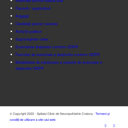
Informare privind cookie-urile
Pacienți / aparținători
Angajați
Candidați posturi vacante
Achiziții publice
Supraveghere video
Exercitarea drepturilor conform GDPR
Formular de exercitare a drepturilor conform GDPR
Modalitatea de soluționare a cererilor de exercitare a
drepturilor GDPR
© Copyright 2022 - Spitalul Clinic de Neuropsihiatrie Craiova -
Termeni și
condiții de utilizare a site-ului web