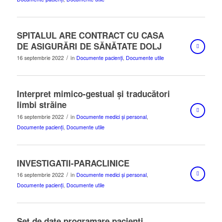
SPITALUL ARE CONTRACT CU CASA
DE ASIGURĂRI DE SĂNĂTATE DOLJ
/
16 septembrie 2022
în
Documente pacienți
,
Documente utile
Interpret mimico-gestual și traducători
limbi străine
/
16 septembrie 2022
în
Documente medici și personal
,
Documente pacienți
,
Documente utile
INVESTIGATII-PARACLINICE
/
16 septembrie 2022
în
Documente medici și personal
,
Documente pacienți
,
Documente utile
Set de date programare pacienți