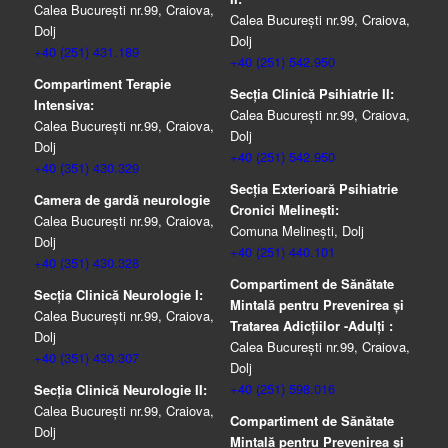
Calea București nr.99, Craiova,
Calea București nr.99, Craiova,
Dolj
Dolj
+40 (251) 431.189
+40 (251) 542.950
Compartiment Terapie
Secția Clinică Psihiatrie II:
Intensiva:
Calea București nr.99, Craiova,
Calea București nr.99, Craiova,
Dolj
Dolj
+40 (251) 542.950
+40 (351) 430.329
Secția Exterioară Psihiatrie
Camera de gardă neurologie
Cronici Melinești:
Calea București nr.99, Craiova,
Comuna Melinești, Dolj
Dolj
+40 (251) 440.101
+40 (351) 430.328
Compartiment de Sănătate
Secția Clinică Neurologie I:
Mintală pentru Prevenirea şi
Calea București nr.99, Craiova,
Tratarea Adicţiilor -Adulţi :
Dolj
Calea București nr.99, Craiova,
+40 (351) 430.307
Dolj
+40 (251) 598.016
Secția Clinică Neurologie II:
Calea București nr.99, Craiova,
Compartiment de Sănătate
Dolj
Mintală pentru Prevenirea şi