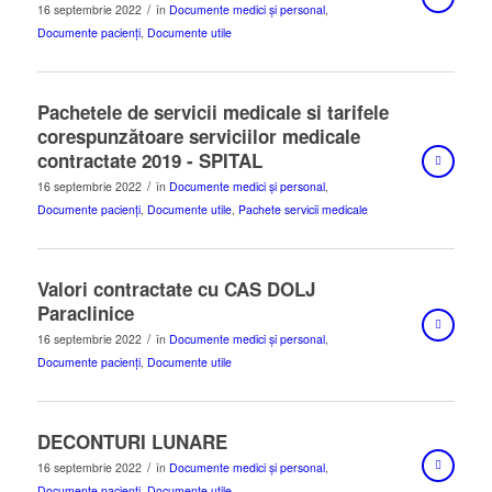
/
16 septembrie 2022
în
Documente medici și personal
,
Documente pacienți
,
Documente utile
Pachetele de servicii medicale si tarifele
corespunzătoare serviciilor medicale
contractate 2019 - SPITAL
/
16 septembrie 2022
în
Documente medici și personal
,
Documente pacienți
,
Documente utile
,
Pachete servicii medicale
Valori contractate cu CAS DOLJ
Paraclinice
/
16 septembrie 2022
în
Documente medici și personal
,
Documente pacienți
,
Documente utile
DECONTURI LUNARE
/
16 septembrie 2022
în
Documente medici și personal
,
Documente pacienți
,
Documente utile