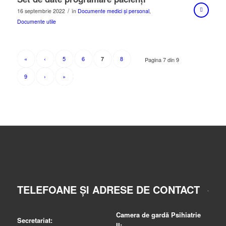
/
16 septembrie 2022
în
Documente medici și personal
,
Documente utile
«
‹
5
6
8
7
Pagina 7 din 9
9
›
»
TELEFOANE ȘI ADRESE DE CONTACT
Camera de gardă Psihiatrie
Secretariat:
II: