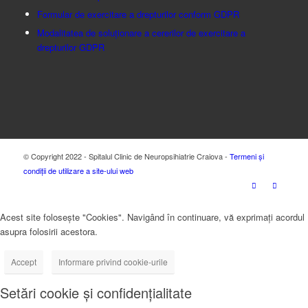
Formular de exercitare a drepturilor conform GDPR
Modalitatea de soluționare a cererilor de exercitare a
drepturilor GDPR
© Copyright 2022 - Spitalul Clinic de Neuropsihiatrie Craiova -
Termeni și
condiții de utilizare a site-ului web
Acest site folosește "Cookies". Navigând în continuare, vă exprimați acordul
asupra folosirii acestora.
Accept
Informare privind cookie-urile
Setări cookie și confidențialitate