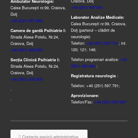
Craiova, Dolj
Ambulator Neurologie:
+40 (251) 597.061
Calea București nr.99, Craiova,
Dolj
Laborator Analize Medicale:
+40 (251) 597.882
Calea București nr.99, Craiova,
Dolj (parterul – clădirii de
Camera de gardă Psihiatrie I:
neurologie)
Strada Aleea Potelu, Nr.24,
Telefon:
+40 (251) 597.791
; int.
Craiova, Dolj
120; 121; 146;
+40 (251) 426.020
Telefon programari analize:
+40
Secția Clinică Psihiatrie I:
(351) 434.440
;
Strada Aleea Potelu, Nr.24,
Craiova, Dolj
Registratura neurologie
:
+40 (251) 426.020
Telefon: +40 (251) 597.791;
.
Aprovizionare:
.
Telefon/Fax:
+40 (251) 597.857
Contacte servicii administrative