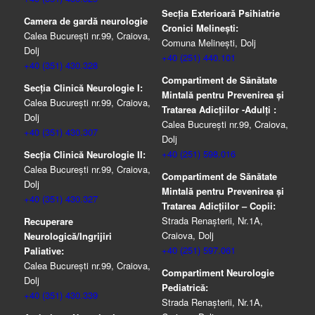
Secția Exterioară Psihiatrie
Camera de gardă neurologie
Cronici Melinești:
Calea București nr.99, Craiova,
Comuna Melinești, Dolj
Dolj
+40 (251) 440.101
+40 (351) 430.328
Compartiment de Sănătate
Secția Clinică Neurologie I:
Mintală pentru Prevenirea şi
Calea București nr.99, Craiova,
Tratarea Adicţiilor -Adulţi :
Dolj
Calea București nr.99, Craiova,
+40 (351) 430.307
Dolj
+40 (251) 598.016
Secția Clinică Neurologie II:
Calea București nr.99, Craiova,
Compartiment de Sănătate
Dolj
Mintală pentru Prevenirea şi
+40 (351) 430.327
Tratarea Adicţiilor – Copii:
Strada Renașterii, Nr.1A,
Recuperare
Craiova, Dolj
Neurologică/Ingrijiri
+40 (251) 597.061
Paliative:
Calea București nr.99, Craiova,
Compartiment Neurologie
Dolj
Pediatrică:
+40 (351) 430.339
Strada Renaşterii, Nr.1A,