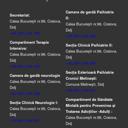
Camera de gardă Psihiatrie
Secretariat:
II:
Calea București nr.99, Craiova,
Calea București nr.99, Craiova,
Dolj
Dolj
+40 (251) 431.189
+40 (251) 542.950
Compartiment Terapie
Secția Clinică Psihiatrie II:
Intensiva:
Calea București nr.99, Craiova,
Calea București nr.99, Craiova,
Dolj
Dolj
+40 (251) 542.950
+40 (351) 430.329
Secția Exterioară Psihiatrie
Camera de gardă neurologie
Cronici Melinești:
Calea București nr.99, Craiova,
Comuna Melinești, Dolj
Dolj
+40 (251) 440.101
+40 (351) 430.328
Compartiment de Sănătate
Secția Clinică Neurologie I:
Mintală pentru Prevenirea şi
Calea București nr.99, Craiova,
Tratarea Adicţiilor -Adulţi :
Dolj
Calea București nr.99, Craiova,
+40 (351) 430.307
Dolj