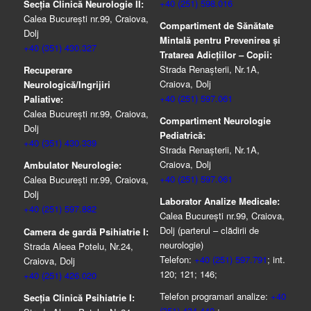
+40 (251) 598.016
Secția Clinică Neurologie II:
Calea București nr.99, Craiova,
Compartiment de Sănătate
Dolj
Mintală pentru Prevenirea şi
+40 (351) 430.327
Tratarea Adicţiilor – Copii:
Strada Renașterii, Nr.1A,
Recuperare
Craiova, Dolj
Neurologică/Ingrijiri
+40 (251) 597.061
Paliative:
Calea București nr.99, Craiova,
Compartiment Neurologie
Dolj
Pediatrică:
+40 (351) 430.339
Strada Renaşterii, Nr.1A,
Craiova, Dolj
Ambulator Neurologie:
+40 (251) 597.061
Calea București nr.99, Craiova,
Dolj
Laborator Analize Medicale:
+40 (251) 597.882
Calea București nr.99, Craiova,
Dolj (parterul – clădirii de
Camera de gardă Psihiatrie I:
neurologie)
Strada Aleea Potelu, Nr.24,
Telefon:
+40 (251) 597.791
; int.
Craiova, Dolj
120; 121; 146;
+40 (251) 426.020
Telefon programari analize:
+40
Secția Clinică Psihiatrie I:
(351) 434.440
;