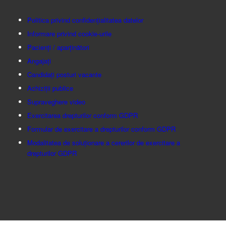
Politica privind confidențialitatea datelor
Informare privind cookie-urile
Pacienți / aparținători
Angajați
Candidați posturi vacante
Achiziții publice
Supraveghere video
Exercitarea drepturilor conform GDPR
Formular de exercitare a drepturilor conform GDPR
Modalitatea de soluționare a cererilor de exercitare a
drepturilor GDPR