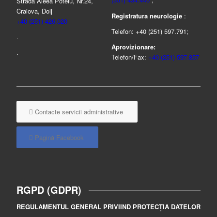
Strada Aleea Potelu, Nr.24,
Craiova, Dolj
Registratura neurologie
:
+40 (251) 426.020
Telefon: +40 (251) 597.791;
.
Aprovizionare:
.
Telefon/Fax:
+40 (251) 597.857
Contacte servicii administrative
Pagină Facebook
RGPD (GDPR)
REGULAMENTUL GENERAL PRIVIIND PROTECȚIA DATELOR