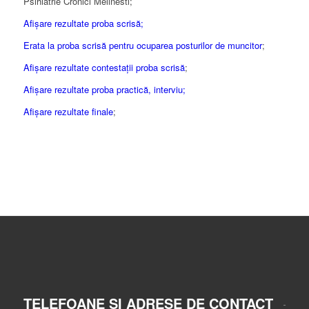
Psihiatrie Cronici Melinesti;
Afişare rezultate proba scrisă;
Erata la proba scrisă pentru ocuparea posturilor de muncitor
;
Afișare rezultate contestații proba scrisă
;
Afişare rezultate proba practică, interviu;
Afișare rezultate finale
;
TELEFOANE ȘI ADRESE DE CONTACT