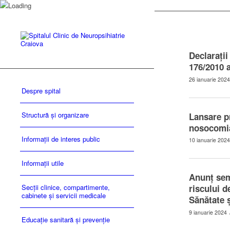
Declaraţii
176/2010 
26 ianuarie 2024
Despre spital
Structură și organizare
Lansare pr
nosocomial
Informații de interes public
10 ianuarie 2024
Informații utile
Anunț sem
Secții clinice, compartimente,
riscului d
cabinete și servicii medicale
Sănătate ș
9 ianuarie 2024
Educație sanitară și prevenție