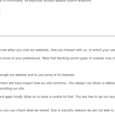
 în continuare, vă exprimați acordul asupra folosirii acestora.
ow when you visit our websites, how you interact with us, to enrich your use
ge some of your preferences. Note that blocking some types of cookies may im
hrough our website and to use some of its features.
g them will have impact how our site functions. You always can block or delet
visiting our site.
d again kindly allow us to store a cookie for that. You are free to opt out any 
 so you can check what we stored. Due to security reasons we are not able t