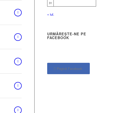
31
« iul.
URMĂREȘTE-NE PE
FACEBOOK
Pagină Facebook