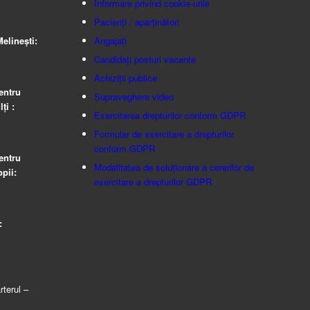
Informare privind cookie-urile
Pacienți / aparținători
elinești:
Angajați
Candidați posturi vacante
Achiziții publice
entru
Supraveghere video
ţi :
Exercitarea drepturilor conform GDPR
Formular de exercitare a drepturilor
conform GDPR
entru
Modalitatea de soluționare a cererilor de
pii:
exercitare a drepturilor GDPR
:
rterul –