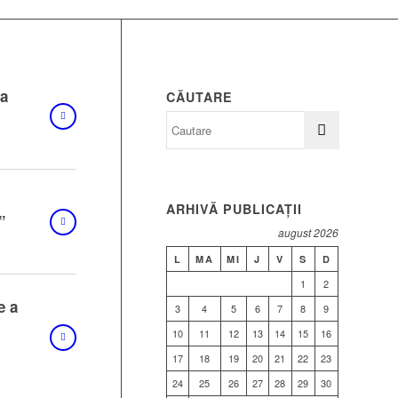
ea
CĂUTARE
ARHIVĂ PUBLICAȚII
”
august 2026
L
MA
MI
J
V
S
D
1
2
e a
3
4
5
6
7
8
9
10
11
12
13
14
15
16
17
18
19
20
21
22
23
24
25
26
27
28
29
30