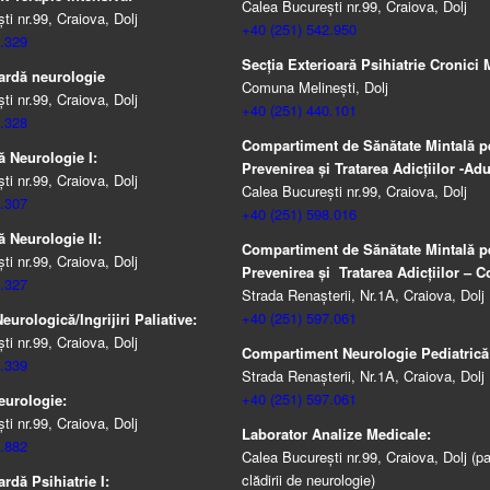
Calea București nr.99, Craiova, Dolj
i nr.99, Craiova, Dolj
+40 (251) 542.950
.329
Secția Exterioară Psihiatrie Cronici M
ardă neurologie
Comuna Melinești, Dolj
i nr.99, Craiova, Dolj
+40 (251) 440.101
.328
Compartiment de Sănătate Mintală p
ă Neurologie I:
Prevenirea şi Tratarea Adicţiilor -Adul
i nr.99, Craiova, Dolj
Calea București nr.99, Craiova, Dolj
.307
+40 (251) 598.016
ă Neurologie II:
Compartiment de Sănătate Mintală p
i nr.99, Craiova, Dolj
Prevenirea şi Tratarea Adicţiilor – Co
.327
Strada Renașterii, Nr.1A, Craiova, Dolj
+40 (251) 597.061
urologică/Ingrijiri Paliative:
i nr.99, Craiova, Dolj
Compartiment Neurologie Pediatrică
.339
Strada Renaşterii, Nr.1A, Craiova, Dolj
+40 (251) 597.061
eurologie:
i nr.99, Craiova, Dolj
Laborator Analize Medicale:
.882
Calea București nr.99, Craiova, Dolj (pa
clădirii de neurologie)
rdă Psihiatrie I: