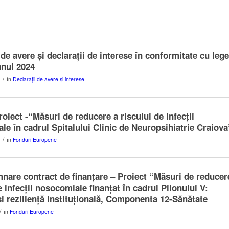
 de avere şi declaraţii de interese în conformitate cu leg
anul 2024
/
în
Declarații de avere și interese
oiect -“Măsuri de reducere a riscului de infecții
e în cadrul Spitalului Clinic de Neuropsihiatrie Craiova
/
în
Fonduri Europene
nare contract de finanțare – Proiect “Măsuri de reducer
e infecții nosocomiale finanțat în cadrul Pilonului V:
i reziliență instituțională, Componenta 12-Sănătate
/
în
Fonduri Europene