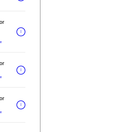
or
le
or
le
or
le