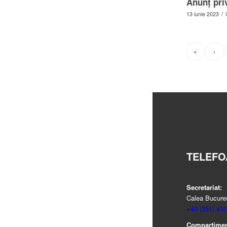
Anunţ priv
/
13 iunie 2023
«
‹
TELEFO
Secretariat:
Calea Bucureșt
+40 (251) 431
Compartiment