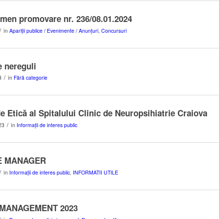
men promovare nr. 236/08.01.2024
/
în
Apariții publice / Evenimente / Anunțuri
,
Concursuri
 nereguli
/
3
în
Fără categorie
e Etică al Spitalului Clinic de Neuropsihiatrie Craiova
/
23
în
Informații de interes public
E MANAGER
/
în
Informații de interes public
,
INFORMATII UTILE
 MANAGEMENT 2023