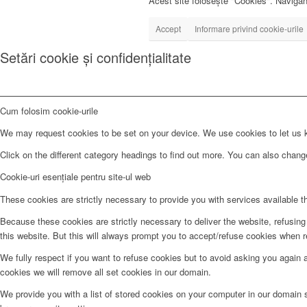
Acest site folosește "Cookies". Navigând
Accept
Informare privind cookie-urile
Setări cookie și confidențialitate
Cum folosim cookie-urile
We may request cookies to be set on your device. We use cookies to let us kn
Click on the different category headings to find out more. You can also chan
Cookie-uri esențiale pentru site-ul web
These cookies are strictly necessary to provide you with services available t
Because these cookies are strictly necessary to deliver the website, refusin
this website. But this will always prompt you to accept/refuse cookies when re
We fully respect if you want to refuse cookies but to avoid asking you again an
cookies we will remove all set cookies in our domain.
We provide you with a list of stored cookies on your computer in our domain