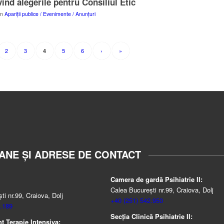
ind alegerile pentru Consiliul Etic
în
Apariții publice / Evenimente / Anunțuri
2
3
5
6
›
»
4
ANE ȘI ADRESE DE CONTACT
Camera de gardă Psihiatrie II:
Calea București nr.99, Craiova, Dolj
i nr.99, Craiova, Dolj
+40 (251) 542.950
.189
Secția Clinică Psihiatrie II:
 Terapie Intensiva: