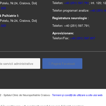
Telefon:
+40 (251) 597.791
; int. 120; 1
Potelu, Nr.24, Craiova, Dolj
.020
Telefon programari analize:
+40 (351) 
 Psihiatrie I:
Registratura neurologie
:
Potelu, Nr.24, Craiova, Dolj
.020
Telefon: +40 (251) 597.791;
Aprovizionare:
Telefon/Fax:
+40 (251) 597.857
e servicii administrative
Pagină Facebook
 - Spitalul Clinic de Neuropsihiatrie Craiova -
Termeni și condiții de utilizare a site-ului web