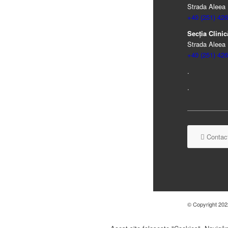
Strada Aleea 
+40 (251) 426
Secția Clinică
Strada Aleea 
+40 (251) 426
.
.
Contact
© Copyright 2022