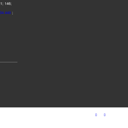
21; 146;
434.440
;