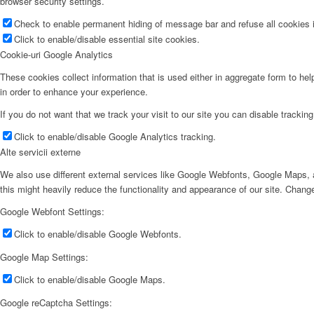
browser security settings.
Check to enable permanent hiding of message bar and refuse all cookies i
Click to enable/disable essential site cookies.
Cookie-uri Google Analytics
These cookies collect information that is used either in aggregate form to he
in order to enhance your experience.
If you do not want that we track your visit to our site you can disable trackin
Click to enable/disable Google Analytics tracking.
Alte servicii externe
We also use different external services like Google Webfonts, Google Maps, a
this might heavily reduce the functionality and appearance of our site. Change
Google Webfont Settings:
Click to enable/disable Google Webfonts.
Google Map Settings:
Click to enable/disable Google Maps.
Google reCaptcha Settings: