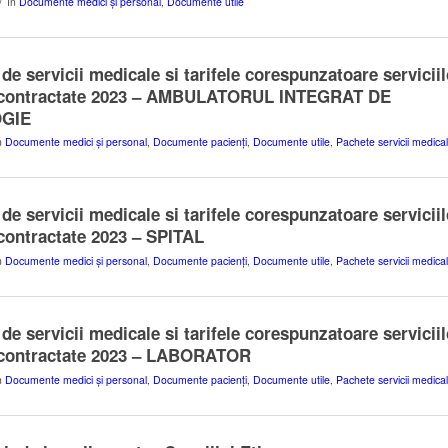
/
în
Documente medici și personal
,
Documente utile
de servicii medicale si tarifele corespunzatoare serviciil
 contractate 2023 – AMBULATORUL INTEGRAT DE
GIE
n
Documente medici și personal
,
Documente pacienți
,
Documente utile
,
Pachete servicii medica
de servicii medicale si tarifele corespunzatoare serviciil
contractate 2023 – SPITAL
n
Documente medici și personal
,
Documente pacienți
,
Documente utile
,
Pachete servicii medica
de servicii medicale si tarifele corespunzatoare serviciil
 contractate 2023 – LABORATOR
n
Documente medici și personal
,
Documente pacienți
,
Documente utile
,
Pachete servicii medica