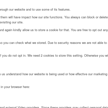
hrough our website and to use some of its features.
g them will have impact how our site functions. You always can block or delet
visiting our site.
d again kindly allow us to store a cookie for that. You are free to opt out any 
 so you can check what we stored. Due to security reasons we are not able t
f you do not opt in. We need 2 cookies to store this setting. Otherwise you 
lp us understand how our website is being used or how effective our marketing
g in your browser here:
nd external Video providers. Since these providers may collect personal data