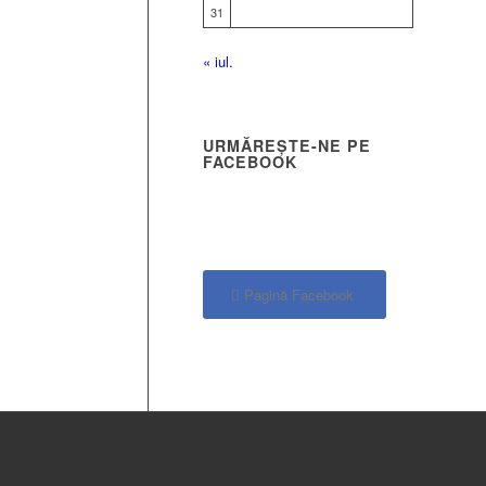
31
« iul.
URMĂREȘTE-NE PE
FACEBOOK
Pagină Facebook