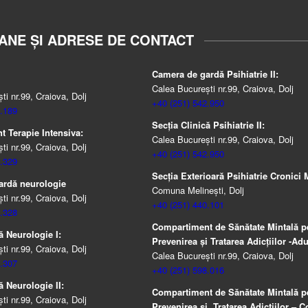
ANE ȘI ADRESE DE CONTACT
Camera de gardă Psihiatrie II:
Calea București nr.99, Craiova, Dolj
i nr.99, Craiova, Dolj
+40 (251) 542.950
.189
Secția Clinică Psihiatrie II:
 Terapie Intensiva:
Calea București nr.99, Craiova, Dolj
i nr.99, Craiova, Dolj
+40 (251) 542.950
.329
Secția Exterioară Psihiatrie Cronici M
ardă neurologie
Comuna Melinești, Dolj
i nr.99, Craiova, Dolj
+40 (251) 440.101
.328
Compartiment de Sănătate Mintală p
ă Neurologie I:
Prevenirea şi Tratarea Adicţiilor -Adul
i nr.99, Craiova, Dolj
Calea București nr.99, Craiova, Dolj
.307
+40 (251) 598.016
ă Neurologie II:
Compartiment de Sănătate Mintală p
i nr.99, Craiova, Dolj
Prevenirea şi Tratarea Adicţiilor – Co