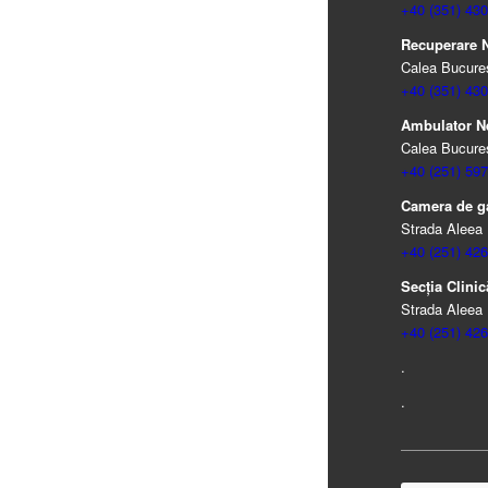
+40 (351) 430
Recuperare Ne
Calea Bucureșt
+40 (351) 430
Ambulator N
Calea Bucureșt
+40 (251) 597
Camera de ga
Strada Aleea 
+40 (251) 426
Secția Clinică
Strada Aleea 
+40 (251) 426
.
.