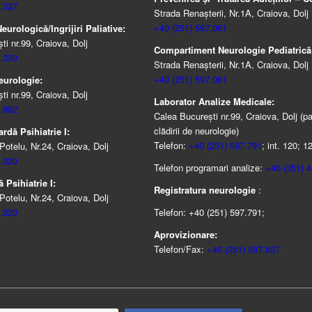
.327
Strada Renașterii, Nr.1A, Craiova, Dolj
+40 (251) 597.061
urologică/Ingrijiri Paliative:
i nr.99, Craiova, Dolj
Compartiment Neurologie Pediatrică
.339
Strada Renaşterii, Nr.1A, Craiova, Dolj
+40 (251) 597.061
eurologie:
i nr.99, Craiova, Dolj
Laborator Analize Medicale:
.882
Calea București nr.99, Craiova, Dolj (pa
clădirii de neurologie)
rdă Psihiatrie I:
Telefon:
+40 (251) 597.791
; int. 120; 1
Potelu, Nr.24, Craiova, Dolj
.020
Telefon programari analize:
+40 (351) 
 Psihiatrie I:
Registratura neurologie
:
Potelu, Nr.24, Craiova, Dolj
.020
Telefon: +40 (251) 597.791;
Aprovizionare:
Telefon/Fax:
+40 (251) 597.857