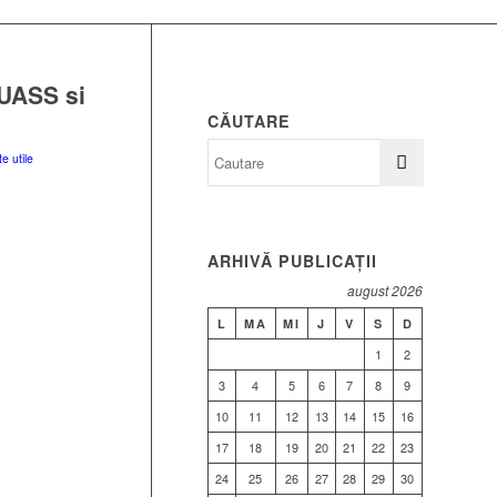
UASS si
CĂUTARE
 utile
ARHIVĂ PUBLICAȚII
august 2026
L
MA
MI
J
V
S
D
1
2
3
4
5
6
7
8
9
10
11
12
13
14
15
16
17
18
19
20
21
22
23
24
25
26
27
28
29
30