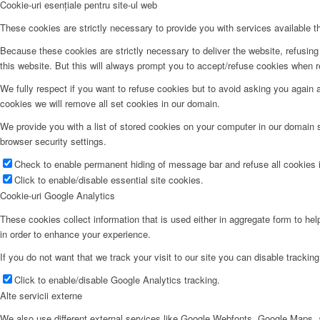
Cookie-uri esențiale pentru site-ul web
These cookies are strictly necessary to provide you with services available t
Because these cookies are strictly necessary to deliver the website, refusin
this website. But this will always prompt you to accept/refuse cookies when re
We fully respect if you want to refuse cookies but to avoid asking you again an
cookies we will remove all set cookies in our domain.
We provide you with a list of stored cookies on your computer in our domain
browser security settings.
Check to enable permanent hiding of message bar and refuse all cookies i
Click to enable/disable essential site cookies.
Cookie-uri Google Analytics
These cookies collect information that is used either in aggregate form to he
in order to enhance your experience.
If you do not want that we track your visit to our site you can disable trackin
Click to enable/disable Google Analytics tracking.
Alte servicii externe
We also use different external services like Google Webfonts, Google Maps, a