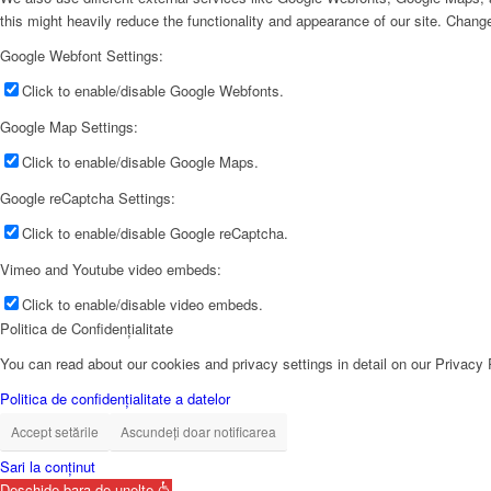
this might heavily reduce the functionality and appearance of our site. Change
Google Webfont Settings:
Click to enable/disable Google Webfonts.
Google Map Settings:
Click to enable/disable Google Maps.
Google reCaptcha Settings:
Click to enable/disable Google reCaptcha.
Vimeo and Youtube video embeds:
Click to enable/disable video embeds.
Politica de Confidențialitate
You can read about our cookies and privacy settings in detail on our Privacy
Politica de confidențialitate a datelor
Accept setările
Ascundeți doar notificarea
Sari la conținut
Deschide bara de unelte