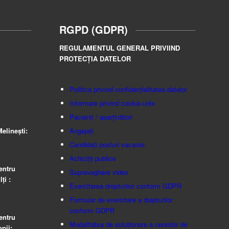
RGPD (GDPR)
REGULAMENTUL GENERAL PRIVIIND
PROTECȚIA DATELOR
Politica privind confidențialitatea datelor
Informare privind cookie-urile
Pacienți / aparținători
elinești:
Angajați
Candidați posturi vacante
Achiziții publice
entru
Supraveghere video
ţi :
Exercitarea drepturilor conform GDPR
Formular de exercitare a drepturilor
conform GDPR
entru
Modalitatea de soluționare a cererilor de
pii: