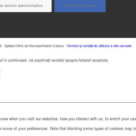
e servicii administrative
Pagină Facebook
 - Spitalul Clinic de Neuropsihiatrie Craiova -
Termeni și condiții de utilizare a site-ului web
 în continuare, vă exprimați acordul asupra folosirii acestora.
ow when you visit our websites, how you interact with us, to enrich your use
ge some of your preferences. Note that blocking some types of cookies may im