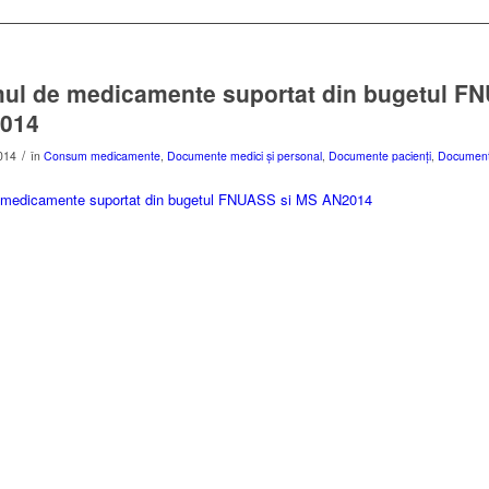
l de medicamente suportat din bugetul FN
014
/
014
în
Consum medicamente
,
Documente medici și personal
,
Documente pacienți
,
Documente
medicamente suportat din bugetul FNUASS si MS AN2014