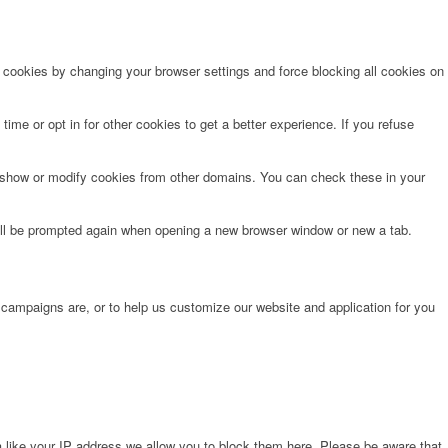
e cookies by changing your browser settings and force blocking all cookies on
time or opt in for other cookies to get a better experience. If you refuse
o show or modify cookies from other domains. You can check these in your
will be prompted again when opening a new browser window or new a tab.
 campaigns are, or to help us customize our website and application for you
 like your IP address we allow you to block them here. Please be aware that