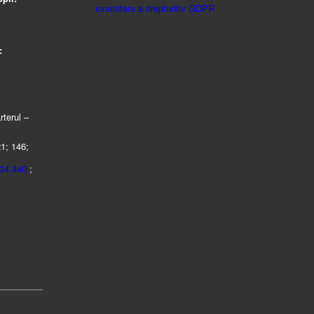
exercitare a drepturilor GDPR
:
rterul –
21; 146;
434.440
;