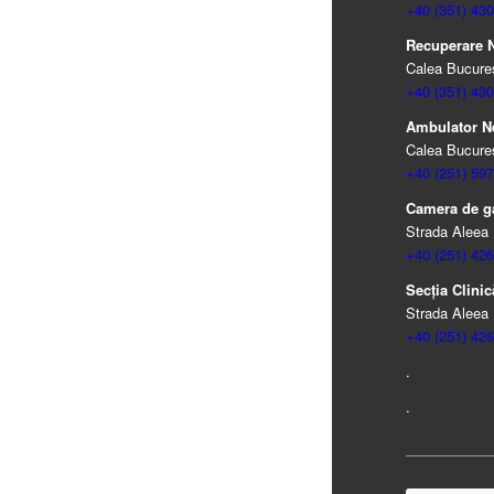
+40 (351) 430
Recuperare Ne
Calea Bucureșt
+40 (351) 430
Ambulator N
Calea Bucureșt
+40 (251) 597
Camera de ga
Strada Aleea 
+40 (251) 426
Secția Clinică
Strada Aleea 
+40 (251) 426
.
.