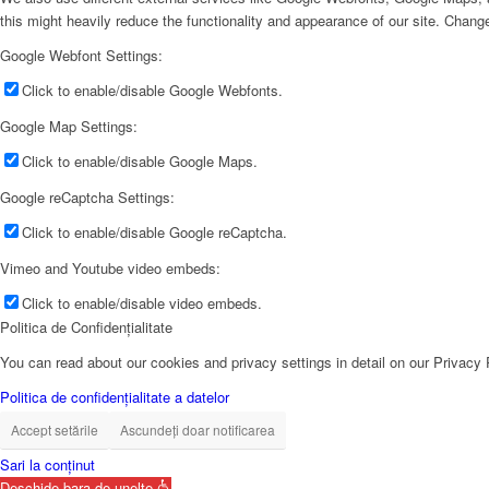
this might heavily reduce the functionality and appearance of our site. Change
Google Webfont Settings:
Click to enable/disable Google Webfonts.
Google Map Settings:
Click to enable/disable Google Maps.
Google reCaptcha Settings:
Click to enable/disable Google reCaptcha.
Vimeo and Youtube video embeds:
Click to enable/disable video embeds.
Politica de Confidențialitate
You can read about our cookies and privacy settings in detail on our Privacy
Politica de confidențialitate a datelor
Accept setările
Ascundeți doar notificarea
Sari la conținut
Deschide bara de unelte