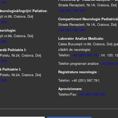
.327
Strada Renașterii, Nr.1A, Craiova, Dolj
+40 (251) 597.061
urologică/Ingrijiri Paliative:
i nr.99, Craiova, Dolj
Compartiment Neurologie Pediatrică
.339
Strada Renaşterii, Nr.1A, Craiova, Dolj
+40 (251) 597.061
eurologie:
i nr.99, Craiova, Dolj
Laborator Analize Medicale:
.882
Calea București nr.99, Craiova, Dolj (pa
clădirii de neurologie)
rdă Psihiatrie I:
Telefon:
+40 (251) 597.791
; int. 120; 1
Potelu, Nr.24, Craiova, Dolj
.020
Telefon programari analize:
+40 (351) 
 Psihiatrie I:
Registratura neurologie
:
Potelu, Nr.24, Craiova, Dolj
.020
Telefon: +40 (251) 597.791;
Aprovizionare:
Telefon/Fax:
+40 (251) 597.857