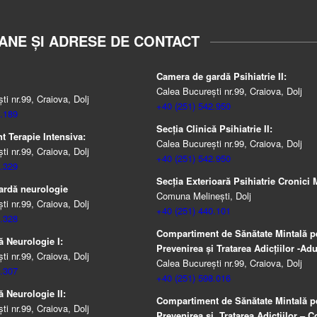
ANE ȘI ADRESE DE CONTACT
Camera de gardă Psihiatrie II:
Calea București nr.99, Craiova, Dolj
i nr.99, Craiova, Dolj
+40 (251) 542.950
.189
Secția Clinică Psihiatrie II:
 Terapie Intensiva:
Calea București nr.99, Craiova, Dolj
i nr.99, Craiova, Dolj
+40 (251) 542.950
.329
Secția Exterioară Psihiatrie Cronici M
ardă neurologie
Comuna Melinești, Dolj
i nr.99, Craiova, Dolj
+40 (251) 440.101
.328
Compartiment de Sănătate Mintală p
ă Neurologie I:
Prevenirea şi Tratarea Adicţiilor -Adul
i nr.99, Craiova, Dolj
Calea București nr.99, Craiova, Dolj
.307
+40 (251) 598.016
ă Neurologie II:
Compartiment de Sănătate Mintală p
i nr.99, Craiova, Dolj
Prevenirea şi Tratarea Adicţiilor – Co