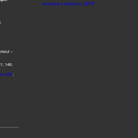
exercitare a drepturilor GDPR
:
rterul –
21; 146;
434.440
;