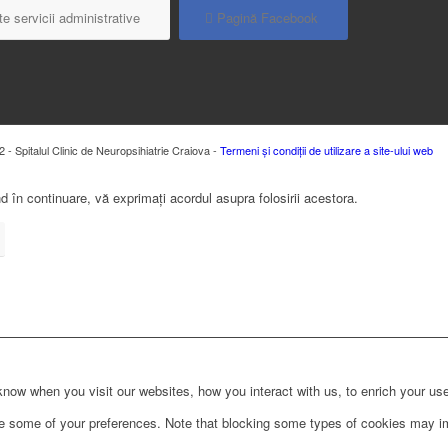
e servicii administrative
Pagină Facebook
 - Spitalul Clinic de Neuropsihiatrie Craiova -
Termeni și condiții de utilizare a site-ului web
 în continuare, vă exprimați acordul asupra folosirii acestora.
ow when you visit our websites, how you interact with us, to enrich your use
ge some of your preferences. Note that blocking some types of cookies may im