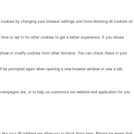
e cookies by changing your browser settings and force blocking all cookies on
time or opt in for other cookies to get a better experience. If you refuse
o show or modify cookies from other domains. You can check these in your
will be prompted again when opening a new browser window or new a tab.
 campaigns are, or to help us customize our website and application for you
 like your IP address we allow you to block them here. Please be aware that