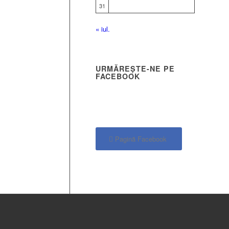
31
« iul.
URMĂREȘTE-NE PE
FACEBOOK
Pagină Facebook