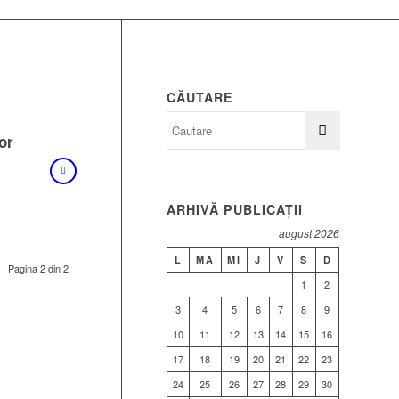
CĂUTARE
or
ARHIVĂ PUBLICAȚII
august 2026
L
MA
MI
J
V
S
D
Pagina 2 din 2
1
2
3
4
5
6
7
8
9
10
11
12
13
14
15
16
17
18
19
20
21
22
23
24
25
26
27
28
29
30