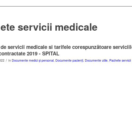
ete servicii medicale
de servicii medicale si tarifele corespunzătoare serviciil
contractate 2019 - SPITAL
/
022
în
Documente medici și personal
,
Documente pacienți
,
Documente utile
,
Pachete servicii