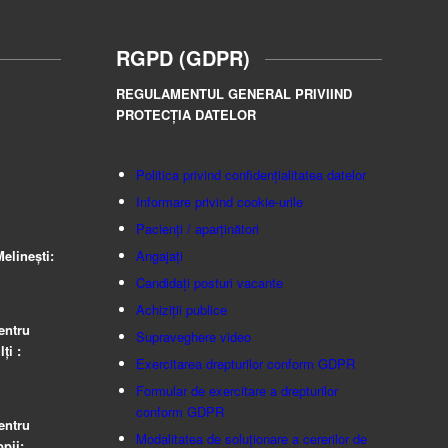
RGPD (GDPR)
REGULAMENTUL GENERAL PRIVIIND
PROTECȚIA DATELOR
Politica privind confidențialitatea datelor
Informare privind cookie-urile
Pacienți / aparținători
elinești:
Angajați
Candidați posturi vacante
Achiziții publice
entru
Supraveghere video
ţi :
Exercitarea drepturilor conform GDPR
Formular de exercitare a drepturilor
conform GDPR
entru
Modalitatea de soluționare a cererilor de
pii: