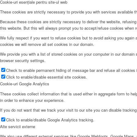
Cookie-uri esențiale pentru site-ul web
These cookies are strictly necessary to provide you with services available t
Because these cookies are strictly necessary to deliver the website, refusin
this website. But this will always prompt you to accept/refuse cookies when re
We fully respect if you want to refuse cookies but to avoid asking you again an
cookies we will remove all set cookies in our domain.
We provide you with a list of stored cookies on your computer in our domain
browser security settings.
Check to enable permanent hiding of message bar and refuse all cookies i
Click to enable/disable essential site cookies.
Cookie-uri Google Analytics
These cookies collect information that is used either in aggregate form to he
in order to enhance your experience.
If you do not want that we track your visit to our site you can disable trackin
Click to enable/disable Google Analytics tracking.
Alte servicii externe
We also use different external services like Google Webfonts, Google Maps, a