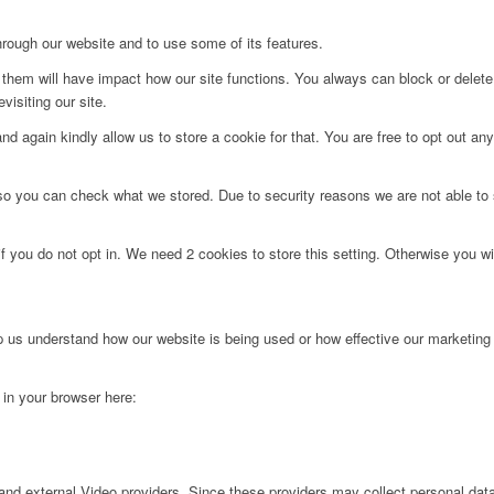
hrough our website and to use some of its features.
g them will have impact how our site functions. You always can block or delet
visiting our site.
d again kindly allow us to store a cookie for that. You are free to opt out any 
 so you can check what we stored. Due to security reasons we are not able t
f you do not opt in. We need 2 cookies to store this setting. Otherwise you 
lp us understand how our website is being used or how effective our marketing
g in your browser here:
nd external Video providers. Since these providers may collect personal data