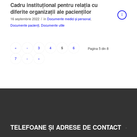
Cadru instituțional pentru relația cu
diferite organizații ale pacienților
/
16 septembrie 2022
în
Documente medici și personal
,
Documente pacienți
,
Documente utile
«
‹
3
4
6
5
Pagina 5 din 8
7
›
»
TELEFOANE ȘI ADRESE DE CONTACT