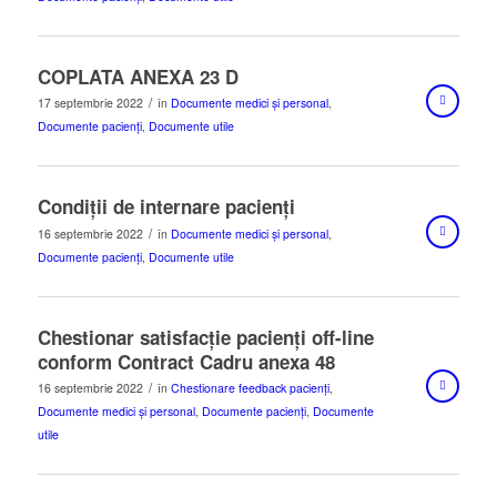
COPLATA ANEXA 23 D
/
17 septembrie 2022
în
Documente medici și personal
,
Documente pacienți
,
Documente utile
Condiții de internare pacienți
/
16 septembrie 2022
în
Documente medici și personal
,
Documente pacienți
,
Documente utile
Chestionar satisfacție pacienți off-line
conform Contract Cadru anexa 48
/
16 septembrie 2022
în
Chestionare feedback pacienți
,
Documente medici și personal
,
Documente pacienți
,
Documente
utile