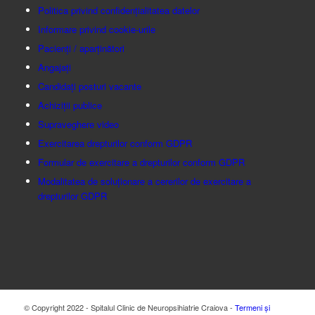
Politica privind confidențialitatea datelor
Informare privind cookie-urile
Pacienți / aparținători
Angajați
Candidați posturi vacante
Achiziții publice
Supraveghere video
Exercitarea drepturilor conform GDPR
Formular de exercitare a drepturilor conform GDPR
Modalitatea de soluționare a cererilor de exercitare a
drepturilor GDPR
© Copyright 2022 - Spitalul Clinic de Neuropsihiatrie Craiova -
Termeni și