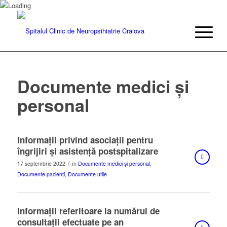
Documente medici și
personal
Informații privind asociații pentru
îngrijiri și asistență postspitalizare
/
17 septembrie 2022
în
Documente medici și personal
,
Documente pacienți
,
Documente utile
Informații referitoare la numărul de
consultații efectuate pe an