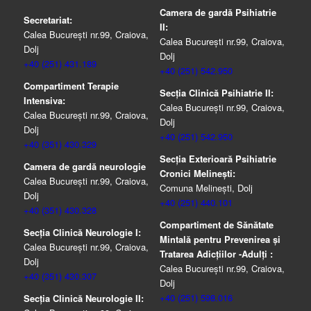
Camera de gardă Psihiatrie
Secretariat:
II:
Calea București nr.99, Craiova,
Calea București nr.99, Craiova,
Dolj
Dolj
+40 (251) 431.189
+40 (251) 542.950
Compartiment Terapie
Secția Clinică Psihiatrie II:
Intensiva:
Calea București nr.99, Craiova,
Calea București nr.99, Craiova,
Dolj
Dolj
+40 (251) 542.950
+40 (351) 430.329
Secția Exterioară Psihiatrie
Camera de gardă neurologie
Cronici Melinești:
Calea București nr.99, Craiova,
Comuna Melinești, Dolj
Dolj
+40 (251) 440.101
+40 (351) 430.328
Compartiment de Sănătate
Secția Clinică Neurologie I:
Mintală pentru Prevenirea şi
Calea București nr.99, Craiova,
Tratarea Adicţiilor -Adulţi :
Dolj
Calea București nr.99, Craiova,
+40 (351) 430.307
Dolj
+40 (251) 598.016
Secția Clinică Neurologie II: