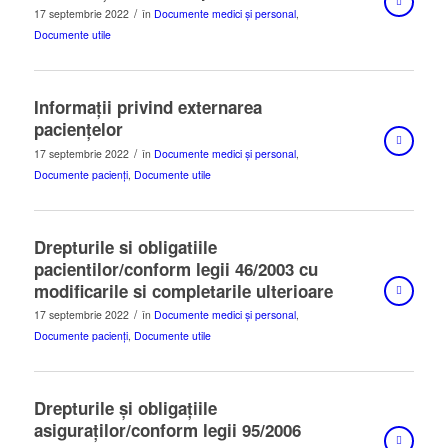
/
17 septembrie 2022
în
Documente medici și personal
,
Documente utile
Informații privind externarea
paciențelor
/
17 septembrie 2022
în
Documente medici și personal
,
Documente pacienți
,
Documente utile
Drepturile si obligatiile
pacientilor/conform legii 46/2003 cu
modificarile si completarile ulterioare
/
17 septembrie 2022
în
Documente medici și personal
,
Documente pacienți
,
Documente utile
Drepturile şi obligaţiile
asiguraţilor/conform legii 95/2006