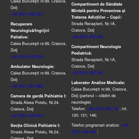
Calea București nr.99, Craiova,
Compartiment de Sănătate
Dolj
Mintală pentru Prevenirea şi
+40 (351) 430.327
Tratarea Adicţiilor – Copii:
Strada Renașterii, Nr.1A,
Recuperare
Craiova, Dolj
Neurologică/Ingrijiri
+40 (251) 597.061
Paliative:
Calea București nr.99, Craiova,
Compartiment Neurologie
Dolj
Pediatrică:
+40 (351) 430.339
Strada Renaşterii, Nr.1A,
Craiova, Dolj
Ambulator Neurologie:
+40 (251) 597.061
Calea București nr.99, Craiova,
Dolj
Laborator Analize Medicale:
+40 (251) 597.882
Calea București nr.99, Craiova,
Dolj (parterul – clădirii de
Camera de gardă Psihiatrie I:
neurologie)
Strada Aleea Potelu, Nr.24,
Telefon:
+40 (251) 597.791
; int.
Craiova, Dolj
120; 121; 146;
+40 (251) 426.020
Telefon programari analize:
+40
Secția Clinică Psihiatrie I:
(351) 434.440
;
Strada Aleea Potelu, Nr.24,
Craiova, Dolj