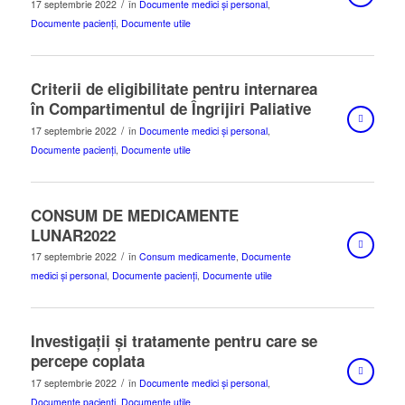
/
17 septembrie 2022
în
Documente medici și personal
,
Documente pacienți
,
Documente utile
Criterii de eligibilitate pentru internarea
în Compartimentul de Îngrijiri Paliative
/
17 septembrie 2022
în
Documente medici și personal
,
Documente pacienți
,
Documente utile
CONSUM DE MEDICAMENTE
LUNAR2022
/
17 septembrie 2022
în
Consum medicamente
,
Documente
medici și personal
,
Documente pacienți
,
Documente utile
Investigații și tratamente pentru care se
percepe coplata
/
17 septembrie 2022
în
Documente medici și personal
,
Documente pacienți
,
Documente utile