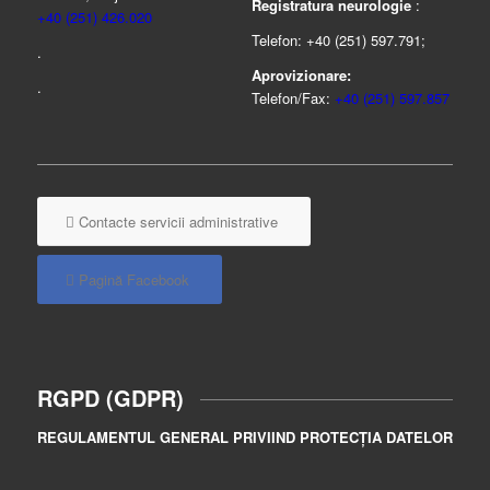
Registratura neurologie
:
+40 (251) 426.020
Telefon: +40 (251) 597.791;
.
Aprovizionare:
.
Telefon/Fax:
+40 (251) 597.857
Contacte servicii administrative
Pagină Facebook
RGPD (GDPR)
REGULAMENTUL GENERAL PRIVIIND PROTECȚIA DATELOR