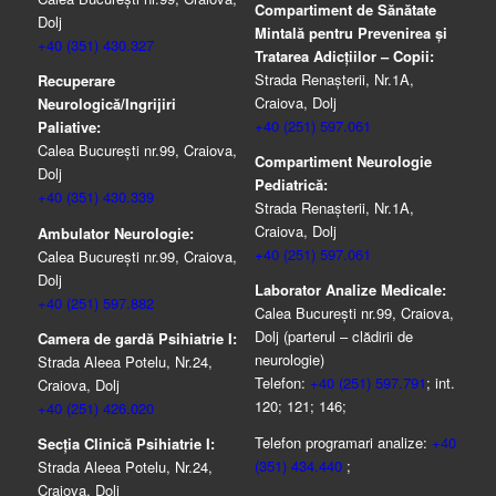
Compartiment de Sănătate
Dolj
Mintală pentru Prevenirea şi
+40 (351) 430.327
Tratarea Adicţiilor – Copii:
Strada Renașterii, Nr.1A,
Recuperare
Craiova, Dolj
Neurologică/Ingrijiri
+40 (251) 597.061
Paliative:
Calea București nr.99, Craiova,
Compartiment Neurologie
Dolj
Pediatrică:
+40 (351) 430.339
Strada Renaşterii, Nr.1A,
Craiova, Dolj
Ambulator Neurologie:
+40 (251) 597.061
Calea București nr.99, Craiova,
Dolj
Laborator Analize Medicale:
+40 (251) 597.882
Calea București nr.99, Craiova,
Dolj (parterul – clădirii de
Camera de gardă Psihiatrie I:
neurologie)
Strada Aleea Potelu, Nr.24,
Telefon:
+40 (251) 597.791
; int.
Craiova, Dolj
120; 121; 146;
+40 (251) 426.020
Telefon programari analize:
+40
Secția Clinică Psihiatrie I:
(351) 434.440
;
Strada Aleea Potelu, Nr.24,
Craiova, Dolj