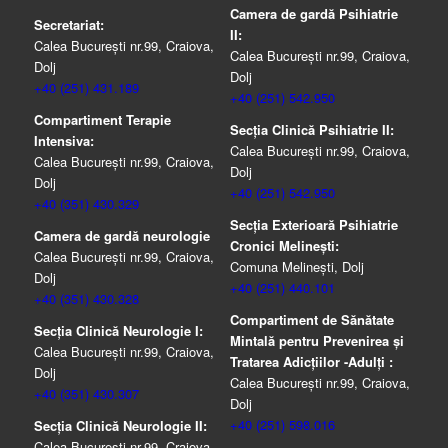
Camera de gardă Psihiatrie
Secretariat:
II:
Calea București nr.99, Craiova,
Calea București nr.99, Craiova,
Dolj
Dolj
+40 (251) 431.189
+40 (251) 542.950
Compartiment Terapie
Secția Clinică Psihiatrie II:
Intensiva:
Calea București nr.99, Craiova,
Calea București nr.99, Craiova,
Dolj
Dolj
+40 (251) 542.950
+40 (351) 430.329
Secția Exterioară Psihiatrie
Camera de gardă neurologie
Cronici Melinești:
Calea București nr.99, Craiova,
Comuna Melinești, Dolj
Dolj
+40 (251) 440.101
+40 (351) 430.328
Compartiment de Sănătate
Secția Clinică Neurologie I:
Mintală pentru Prevenirea şi
Calea București nr.99, Craiova,
Tratarea Adicţiilor -Adulţi :
Dolj
Calea București nr.99, Craiova,
+40 (351) 430.307
Dolj
+40 (251) 598.016
Secția Clinică Neurologie II:
Calea București nr.99, Craiova,