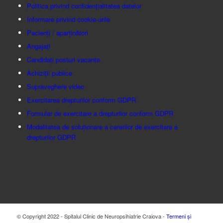
Politica privind confidențialitatea datelor
Informare privind cookie-urile
Pacienți / aparținători
Angajați
Candidați posturi vacante
Achiziții publice
Supraveghere video
Exercitarea drepturilor conform GDPR
Formular de exercitare a drepturilor conform GDPR
Modalitatea de soluționare a cererilor de exercitare a
drepturilor GDPR
© Copyright 2022 - Spitalul Clinic de Neuropsihiatrie Craiova -
Termeni și