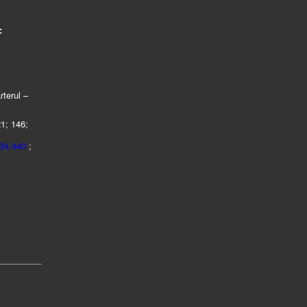
:
rterul –
21; 146;
434.440
;