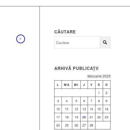
CĂUTARE
ARHIVĂ PUBLICAȚII
februarie 2025
L
MA
MI
J
V
S
D
1
2
3
4
5
6
7
8
9
10
11
12
13
14
15
16
17
18
19
20
21
22
23
24
25
26
27
28