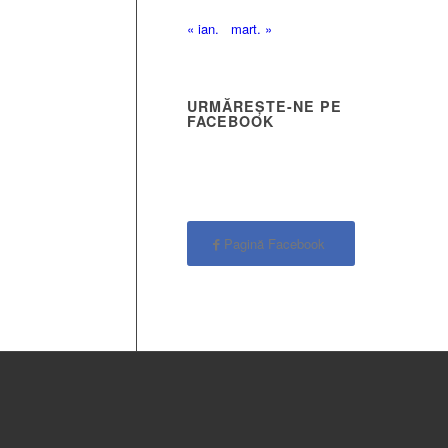
« ian.
mart. »
URMĂREȘTE-NE PE
FACEBOOK
Pagină Facebook