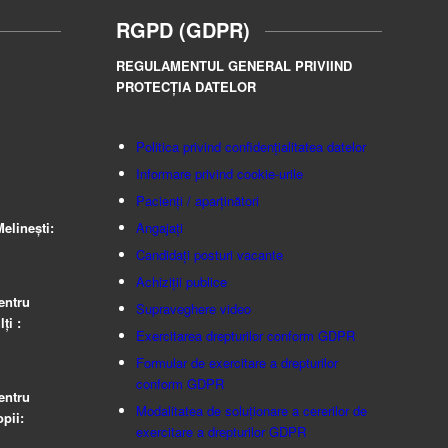
RGPD (GDPR)
REGULAMENTUL GENERAL PRIVIIND
PROTECȚIA DATELOR
Politica privind confidențialitatea datelor
Informare privind cookie-urile
Pacienți / aparținători
elinești:
Angajați
Candidați posturi vacante
Achiziții publice
entru
Supraveghere video
ţi :
Exercitarea drepturilor conform GDPR
Formular de exercitare a drepturilor
conform GDPR
entru
Modalitatea de soluționare a cererilor de
pii:
exercitare a drepturilor GDPR