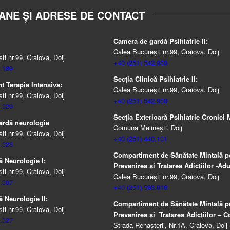
ANE ȘI ADRESE DE CONTACT
Camera de gardă Psihiatrie II:
Calea București nr.99, Craiova, Dolj
i nr.99, Craiova, Dolj
+40 (251) 542.950
.189
Secția Clinică Psihiatrie II:
 Terapie Intensiva:
Calea București nr.99, Craiova, Dolj
i nr.99, Craiova, Dolj
+40 (251) 542.950
.329
Secția Exterioară Psihiatrie Cronici M
ardă neurologie
Comuna Melinești, Dolj
i nr.99, Craiova, Dolj
+40 (251) 440.101
.328
Compartiment de Sănătate Mintală p
ă Neurologie I:
Prevenirea şi Tratarea Adicţiilor -Adul
i nr.99, Craiova, Dolj
Calea București nr.99, Craiova, Dolj
.307
+40 (251) 598.016
ă Neurologie II:
Compartiment de Sănătate Mintală p
i nr.99, Craiova, Dolj
Prevenirea şi Tratarea Adicţiilor – Co
.327
Strada Renașterii, Nr.1A, Craiova, Dolj