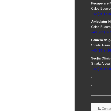
Recuperare Ne
Calea Bucureșt
+40 (351) 430
Ambulator N
Calea Bucureșt
+40 (251) 597
Camera de ga
Strada Aleea 
+40 (251) 426
Secția Clinică
Strada Aleea 
+40 (251) 426
.
.
Contac