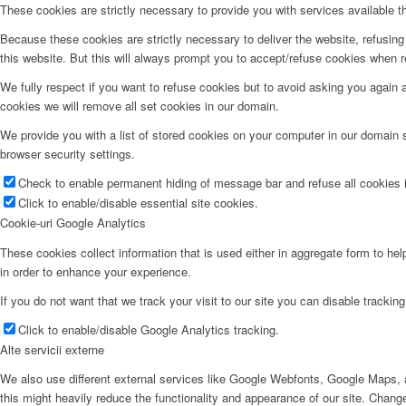
These cookies are strictly necessary to provide you with services available t
Because these cookies are strictly necessary to deliver the website, refusin
this website. But this will always prompt you to accept/refuse cookies when re
We fully respect if you want to refuse cookies but to avoid asking you again an
cookies we will remove all set cookies in our domain.
We provide you with a list of stored cookies on your computer in our domain
browser security settings.
Check to enable permanent hiding of message bar and refuse all cookies i
Click to enable/disable essential site cookies.
Cookie-uri Google Analytics
These cookies collect information that is used either in aggregate form to he
in order to enhance your experience.
If you do not want that we track your visit to our site you can disable trackin
Click to enable/disable Google Analytics tracking.
Alte servicii externe
We also use different external services like Google Webfonts, Google Maps, a
this might heavily reduce the functionality and appearance of our site. Change