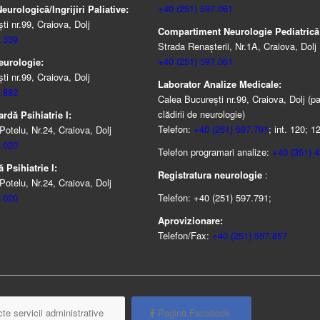
+40 (251) 597.061
urologică/Ingrijiri Paliative:
i nr.99, Craiova, Dolj
Compartiment Neurologie Pediatrică
.339
Strada Renaşterii, Nr.1A, Craiova, Dolj
+40 (251) 597.061
eurologie:
i nr.99, Craiova, Dolj
Laborator Analize Medicale:
.882
Calea București nr.99, Craiova, Dolj (pa
clădirii de neurologie)
rdă Psihiatrie I:
Telefon:
+40 (251) 597.791
; int. 120; 1
Potelu, Nr.24, Craiova, Dolj
.020
Telefon programari analize:
+40 (351) 
 Psihiatrie I:
Registratura neurologie
:
Potelu, Nr.24, Craiova, Dolj
.020
Telefon: +40 (251) 597.791;
Aprovizionare:
Telefon/Fax:
+40 (251) 597.857
te servicii administrative
Pagină Facebook