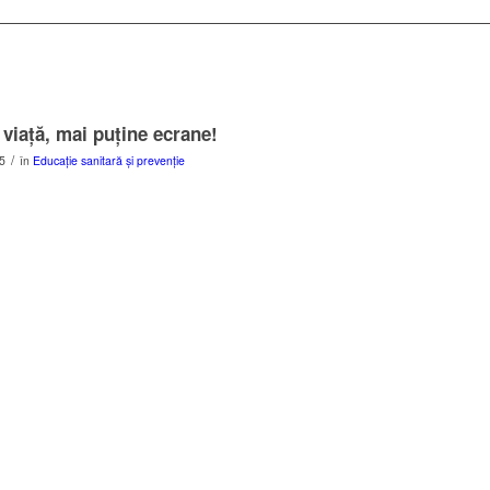
viaţă, mai puţine ecrane!
/
5
în
Educație sanitară și prevenție