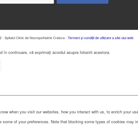
 - Spitalul Clinic de Neuropsihiatrie Craiova -
Termeni și condiții de utilizare a site-ului web
 în continuare, vă exprimați acordul asupra folosirii acestora.
ow when you visit our websites, how you interact with us, to enrich your use
ge some of your preferences. Note that blocking some types of cookies may im