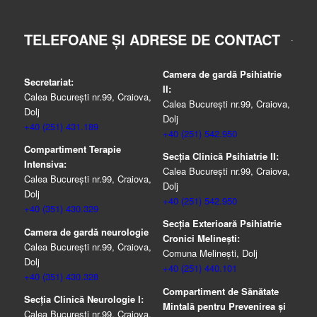
TELEFOANE ȘI ADRESE DE CONTACT
Camera de gardă Psihiatrie
Secretariat:
II:
Calea București nr.99, Craiova,
Calea București nr.99, Craiova,
Dolj
Dolj
+40 (251) 431.189
+40 (251) 542.950
Compartiment Terapie
Secția Clinică Psihiatrie II:
Intensiva:
Calea București nr.99, Craiova,
Calea București nr.99, Craiova,
Dolj
Dolj
+40 (251) 542.950
+40 (351) 430.329
Secția Exterioară Psihiatrie
Camera de gardă neurologie
Cronici Melinești:
Calea București nr.99, Craiova,
Comuna Melinești, Dolj
Dolj
+40 (251) 440.101
+40 (351) 430.328
Compartiment de Sănătate
Secția Clinică Neurologie I:
Mintală pentru Prevenirea şi
Calea București nr.99, Craiova,