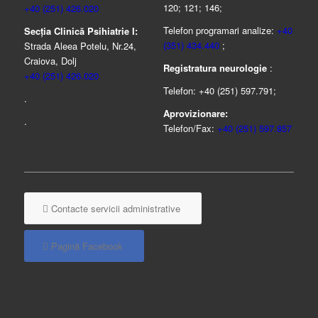
120; 121; 146;
+40 (251) 426.020
Telefon programari analize:
+40
Secția Clinică Psihiatrie I:
(351) 434.440
;
Strada Aleea Potelu, Nr.24,
Craiova, Dolj
Registratura neurologie
:
+40 (251) 426.020
Telefon: +40 (251) 597.791;
.
Aprovizionare:
.
Telefon/Fax:
+40 (251) 597.857
Contacte servicii administrative
Pagină Facebook