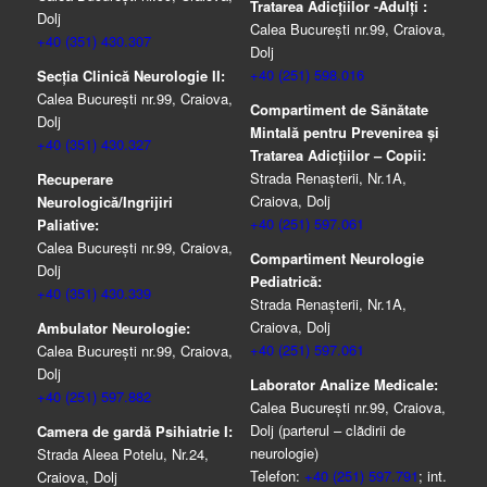
Tratarea Adicţiilor -Adulţi :
Dolj
Calea București nr.99, Craiova,
+40 (351) 430.307
Dolj
+40 (251) 598.016
Secția Clinică Neurologie II:
Calea București nr.99, Craiova,
Compartiment de Sănătate
Dolj
Mintală pentru Prevenirea şi
+40 (351) 430.327
Tratarea Adicţiilor – Copii:
Strada Renașterii, Nr.1A,
Recuperare
Craiova, Dolj
Neurologică/Ingrijiri
+40 (251) 597.061
Paliative:
Calea București nr.99, Craiova,
Compartiment Neurologie
Dolj
Pediatrică:
+40 (351) 430.339
Strada Renaşterii, Nr.1A,
Craiova, Dolj
Ambulator Neurologie:
+40 (251) 597.061
Calea București nr.99, Craiova,
Dolj
Laborator Analize Medicale:
+40 (251) 597.882
Calea București nr.99, Craiova,
Dolj (parterul – clădirii de
Camera de gardă Psihiatrie I:
neurologie)
Strada Aleea Potelu, Nr.24,
Telefon:
+40 (251) 597.791
; int.
Craiova, Dolj