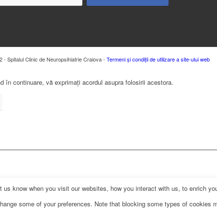
 - Spitalul Clinic de Neuropsihiatrie Craiova -
Termeni și condiții de utilizare a site-ului web
 în continuare, vă exprimați acordul asupra folosirii acestora.
us know when you visit our websites, how you interact with us, to enrich you
o change some of your preferences. Note that blocking some types of cookies 