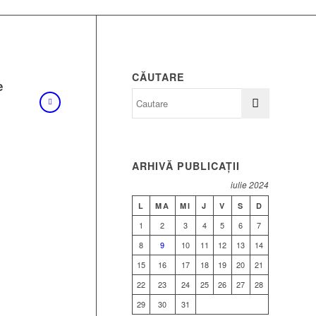
CĂUTARE
e
ARHIVĂ PUBLICAȚII
iulie 2024
L
MA
MI
J
V
S
D
1
2
3
4
5
6
7
8
9
10
11
12
13
14
15
16
17
18
19
20
21
22
23
24
25
26
27
28
29
30
31