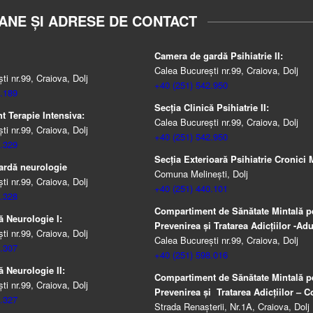
ANE ȘI ADRESE DE CONTACT
Camera de gardă Psihiatrie II:
Calea București nr.99, Craiova, Dolj
i nr.99, Craiova, Dolj
+40 (251) 542.950
.189
Secția Clinică Psihiatrie II:
 Terapie Intensiva:
Calea București nr.99, Craiova, Dolj
i nr.99, Craiova, Dolj
+40 (251) 542.950
.329
Secția Exterioară Psihiatrie Cronici M
ardă neurologie
Comuna Melinești, Dolj
i nr.99, Craiova, Dolj
+40 (251) 440.101
.328
Compartiment de Sănătate Mintală p
ă Neurologie I:
Prevenirea şi Tratarea Adicţiilor -Adul
i nr.99, Craiova, Dolj
Calea București nr.99, Craiova, Dolj
.307
+40 (251) 598.016
ă Neurologie II:
Compartiment de Sănătate Mintală p
i nr.99, Craiova, Dolj
Prevenirea şi Tratarea Adicţiilor – Co
.327
Strada Renașterii, Nr.1A, Craiova, Dolj