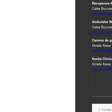
Recuperare Ne
Calea Bucureșt
+40 (351) 430
Ambulator N
Calea Bucureșt
+40 (251) 597
Camera de ga
Strada Aleea 
+40 (251) 426
Secția Clinică
Strada Aleea 
+40 (251) 426
.
.
Contact