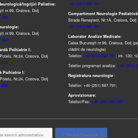
+40 (251) 597.061
urologică/Ingrijiri Paliative:
i nr.99, Craiova, Dolj
Compartiment Neurologie Pediatrică
.339
Strada Renaşterii, Nr.1A, Craiova, Dolj
+40 (251) 597.061
eurologie:
i nr.99, Craiova, Dolj
Laborator Analize Medicale:
.882
Calea București nr.99, Craiova, Dolj (pa
clădirii de neurologie)
rdă Psihiatrie I:
Telefon:
+40 (251) 597.791
; int. 120; 1
Potelu, Nr.24, Craiova, Dolj
.020
Telefon programari analize:
+40 (351) 
 Psihiatrie I:
Registratura neurologie
:
Potelu, Nr.24, Craiova, Dolj
.020
Telefon: +40 (251) 597.791;
Aprovizionare:
Telefon/Fax:
+40 (251) 597.857
e servicii administrative
Pagină Facebook