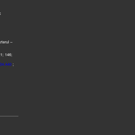
:
rterul –
21; 146;
434.440
;