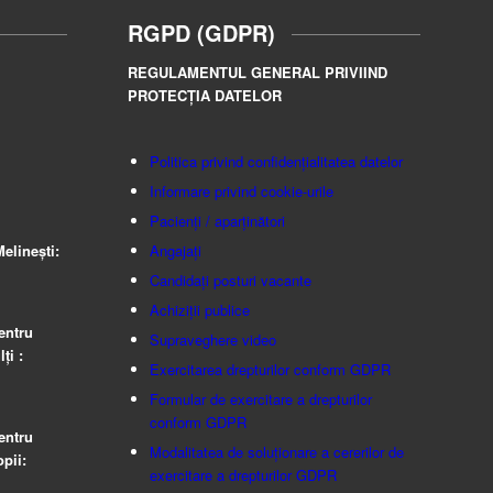
RGPD (GDPR)
REGULAMENTUL GENERAL PRIVIIND
PROTECȚIA DATELOR
Politica privind confidențialitatea datelor
Informare privind cookie-urile
Pacienți / aparținători
elinești:
Angajați
Candidați posturi vacante
Achiziții publice
entru
Supraveghere video
ţi :
Exercitarea drepturilor conform GDPR
Formular de exercitare a drepturilor
conform GDPR
entru
Modalitatea de soluționare a cererilor de
pii:
exercitare a drepturilor GDPR