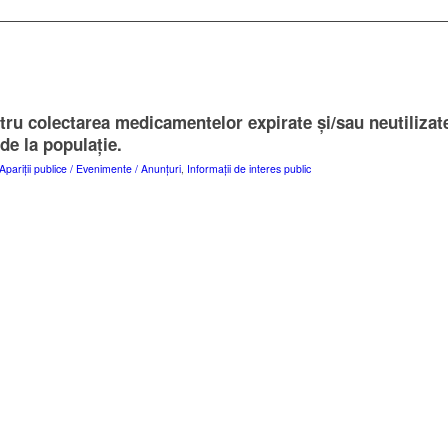
tru colectarea medicamentelor expirate şi/sau neutilizat
de la populație.
Apariții publice / Evenimente / Anunțuri
,
Informații de interes public