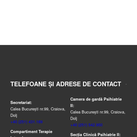
TELEFOANE ȘI ADRESE DE CONTACT
Camera de gardă Psihiatrie
Secretariat:
II:
Calea București nr.99, Craiova,
Calea București nr.99, Craiova,
Dolj
Dolj
+40 (251) 431.189
+40 (251) 542.950
Compartiment Terapie
Secția Clinică Psihiatrie II: