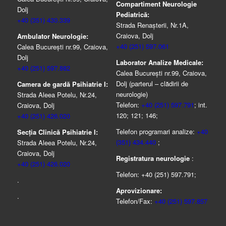
Compartiment Neurologie
Dolj
Pediatrică:
+40 (351) 430.339
Strada Renaşterii, Nr.1A,
Craiova, Dolj
Ambulator Neurologie:
+40 (251) 597.061
Calea București nr.99, Craiova,
Dolj
Laborator Analize Medicale:
+40 (251) 597.882
Calea București nr.99, Craiova,
Dolj (parterul – clădirii de
Camera de gardă Psihiatrie I:
neurologie)
Strada Aleea Potelu, Nr.24,
Telefon:
+40 (251) 597.791
; int.
Craiova, Dolj
120; 121; 146;
+40 (251) 426.020
Telefon programari analize:
+40
Secția Clinică Psihiatrie I:
(351) 434.440
;
Strada Aleea Potelu, Nr.24,
Craiova, Dolj
Registratura neurologie
:
+40 (251) 426.020
Telefon: +40 (251) 597.791;
.
Aprovizionare:
.
Telefon/Fax:
+40 (251) 597.857