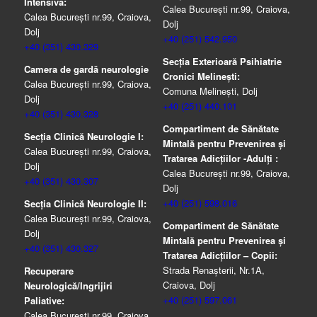
Intensiva:
Calea București nr.99, Craiova,
Calea București nr.99, Craiova,
Dolj
Dolj
+40 (251) 542.950
+40 (351) 430.329
Secția Exterioară Psihiatrie
Camera de gardă neurologie
Cronici Melinești:
Calea București nr.99, Craiova,
Comuna Melinești, Dolj
Dolj
+40 (251) 440.101
+40 (351) 430.328
Compartiment de Sănătate
Secția Clinică Neurologie I:
Mintală pentru Prevenirea şi
Calea București nr.99, Craiova,
Tratarea Adicţiilor -Adulţi :
Dolj
Calea București nr.99, Craiova,
+40 (351) 430.307
Dolj
+40 (251) 598.016
Secția Clinică Neurologie II:
Calea București nr.99, Craiova,
Compartiment de Sănătate
Dolj
Mintală pentru Prevenirea şi
+40 (351) 430.327
Tratarea Adicţiilor – Copii:
Strada Renașterii, Nr.1A,
Recuperare
Craiova, Dolj
Neurologică/Ingrijiri
+40 (251) 597.061
Paliative:
Calea București nr.99, Craiova,