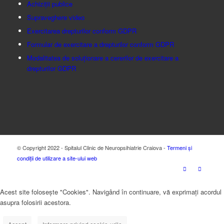
Achiziții publice
Supraveghere video
Exercitarea drepturilor conform GDPR
Formular de exercitare a drepturilor conform GDPR
Modalitatea de soluționare a cererilor de exercitare a
drepturilor GDPR
© Copyright 2022 - Spitalul Clinic de Neuropsihiatrie Craiova -
Termeni și
condiții de utilizare a site-ului web
Acest site folosește "Cookies". Navigând în continuare, vă exprimați acordul
asupra folosirii acestora.