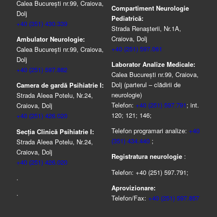
Calea București nr.99, Craiova,
Compartiment Neurologie
Dolj
Pediatrică:
+40 (351) 430.339
Strada Renaşterii, Nr.1A,
Craiova, Dolj
Ambulator Neurologie:
+40 (251) 597.061
Calea București nr.99, Craiova,
Dolj
Laborator Analize Medicale:
+40 (251) 597.882
Calea București nr.99, Craiova,
Dolj (parterul – clădirii de
Camera de gardă Psihiatrie I:
neurologie)
Strada Aleea Potelu, Nr.24,
Telefon:
+40 (251) 597.791
; int.
Craiova, Dolj
120; 121; 146;
+40 (251) 426.020
Telefon programari analize:
+40
Secția Clinică Psihiatrie I:
(351) 434.440
;
Strada Aleea Potelu, Nr.24,
Craiova, Dolj
Registratura neurologie
:
+40 (251) 426.020
Telefon: +40 (251) 597.791;
.
Aprovizionare:
.
Telefon/Fax:
+40 (251) 597.857