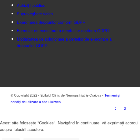
Achiziții publice
Supraveghere video
Exercitarea drepturilor conform GDPR
Formular de exercitare a drepturilor conform GDPR
Modalitatea de soluționare a cererilor de exercitare a
drepturilor GDPR
© Copyright 2022 - Spitalul Clinic de Neuropsihiatrie Craiova -
Termeni și
condiții de utilizare a site-ului web
Acest site folosește "Cookies". Navigând în continuare, vă exprimați acordul
asupra folosirii acestora.