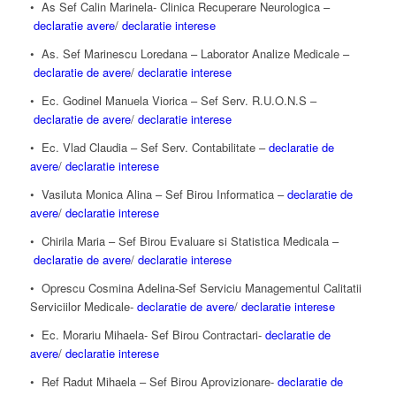
• As Sef Calin Marinela- Clinica Recuperare Neurologica –
declaratie avere
/
declaratie interese
• As. Sef Marinescu Loredana – Laborator Analize Medicale –
declaratie de avere
/
declaratie interese
• Ec. Godinel Manuela Viorica – Sef Serv. R.U.O.N.S –
declaratie de avere
/
declaratie interese
• Ec. Vlad Claudia – Sef Serv. Contabilitate –
declaratie de
avere
/
declaratie interese
• Vasiluta Monica Alina – Sef Birou Informatica –
declaratie de
avere
/
declaratie interese
• Chirila Maria – Sef Birou Evaluare si Statistica Medicala –
declaratie de avere
/
declaratie interese
• Oprescu Cosmina Adelina-Sef Serviciu Managementul Calitatii
Serviciilor Medicale-
declaratie de avere
/
declaratie interese
• Ec. Morariu Mihaela- Sef Birou Contractari-
declaratie de
avere
/
declaratie interese
• Ref Radut Mihaela – Sef Birou Aprovizionare-
declaratie de