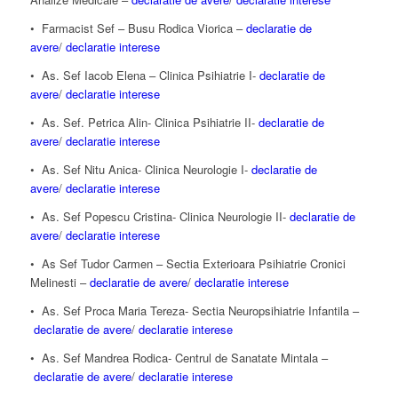
• Farmacist Sef – Busu Rodica Viorica –
declaratie de
avere
/
declaratie interese
• As. Sef Iacob Elena – Clinica Psihiatrie I-
declaratie de
avere
/
declaratie interese
• As. Sef. Petrica Alin- Clinica Psihiatrie II-
declaratie de
avere
/
declaratie interese
• As. Sef Nitu Anica- Clinica Neurologie I-
declaratie de
avere
/
declaratie interese
• As. Sef Popescu Cristina- Clinica Neurologie II-
declaratie de
avere
/
declaratie interese
• As Sef Tudor Carmen – Sectia Exterioara Psihiatrie Cronici
Melinesti –
declaratie de avere
/
declaratie interese
• As. Sef Proca Maria Tereza- Sectia Neuropsihiatrie Infantila –
declaratie de avere
/
declaratie interese
• As. Sef Mandrea Rodica- Centrul de Sanatate Mintala –
declaratie de avere
/
declaratie interese