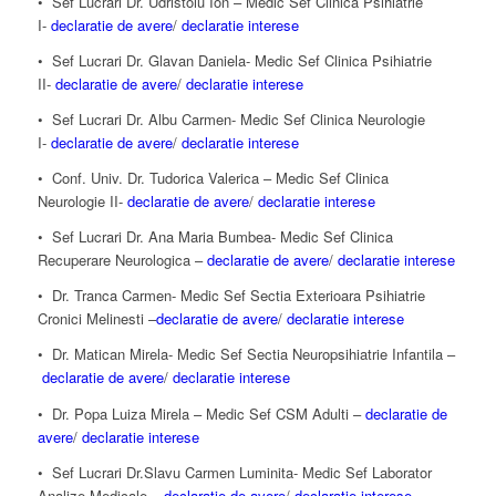
• Sef Lucrari Dr. Udristoiu Ion – Medic Sef Clinica Psihiatrie
I-
declaratie de avere
/
declaratie interese
• Sef Lucrari Dr. Glavan Daniela- Medic Sef Clinica Psihiatrie
II-
declaratie de avere
/
declaratie interese
• Sef Lucrari Dr. Albu Carmen- Medic Sef Clinica Neurologie
I-
declaratie de avere
/
declaratie interese
• Conf. Univ. Dr. Tudorica Valerica – Medic Sef Clinica
Neurologie II-
declaratie de avere
/
declaratie interese
• Sef Lucrari Dr. Ana Maria Bumbea- Medic Sef Clinica
Recuperare Neurologica –
declaratie de avere
/
declaratie interese
• Dr. Tranca Carmen- Medic Sef Sectia Exterioara Psihiatrie
Cronici Melinesti –
declaratie de avere
/
declaratie interese
• Dr. Matican Mirela- Medic Sef Sectia Neuropsihiatrie Infantila –
declaratie de avere
/
declaratie interese
• Dr. Popa Luiza Mirela – Medic Sef CSM Adulti –
declaratie de
avere
/
declaratie interese
• Sef Lucrari Dr.Slavu Carmen Luminita- Medic Sef Laborator
Analize Medicale –
declaratie de avere
/
declaratie interese