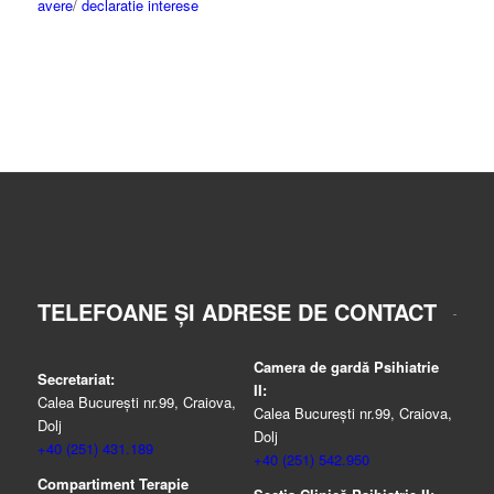
avere
/
declaratie interese
TELEFOANE ȘI ADRESE DE CONTACT
Camera de gardă Psihiatrie
Secretariat:
II:
Calea București nr.99, Craiova,
Calea București nr.99, Craiova,
Dolj
Dolj
+40 (251) 431.189
+40 (251) 542.950
Compartiment Terapie