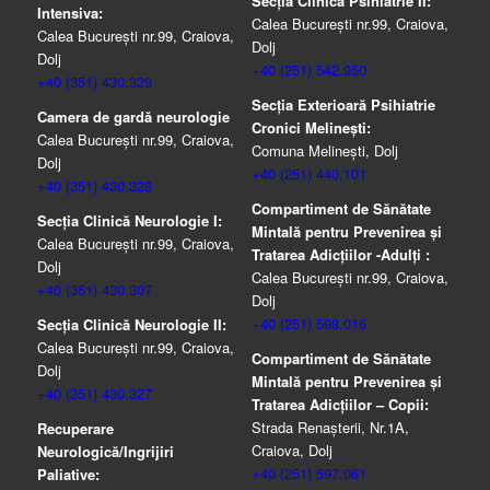
Secția Clinică Psihiatrie II:
Intensiva:
Calea București nr.99, Craiova,
Calea București nr.99, Craiova,
Dolj
Dolj
+40 (251) 542.950
+40 (351) 430.329
Secția Exterioară Psihiatrie
Camera de gardă neurologie
Cronici Melinești:
Calea București nr.99, Craiova,
Comuna Melinești, Dolj
Dolj
+40 (251) 440.101
+40 (351) 430.328
Compartiment de Sănătate
Secția Clinică Neurologie I:
Mintală pentru Prevenirea şi
Calea București nr.99, Craiova,
Tratarea Adicţiilor -Adulţi :
Dolj
Calea București nr.99, Craiova,
+40 (351) 430.307
Dolj
+40 (251) 598.016
Secția Clinică Neurologie II:
Calea București nr.99, Craiova,
Compartiment de Sănătate
Dolj
Mintală pentru Prevenirea şi
+40 (351) 430.327
Tratarea Adicţiilor – Copii:
Strada Renașterii, Nr.1A,
Recuperare
Craiova, Dolj
Neurologică/Ingrijiri
+40 (251) 597.061
Paliative: