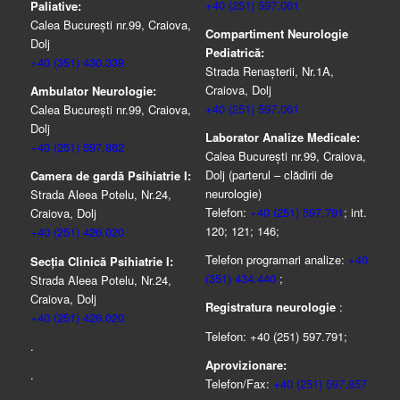
+40 (251) 597.061
Paliative:
Calea București nr.99, Craiova,
Compartiment Neurologie
Dolj
Pediatrică:
+40 (351) 430.339
Strada Renaşterii, Nr.1A,
Craiova, Dolj
Ambulator Neurologie:
+40 (251) 597.061
Calea București nr.99, Craiova,
Dolj
Laborator Analize Medicale:
+40 (251) 597.882
Calea București nr.99, Craiova,
Dolj (parterul – clădirii de
Camera de gardă Psihiatrie I:
neurologie)
Strada Aleea Potelu, Nr.24,
Telefon:
+40 (251) 597.791
; int.
Craiova, Dolj
120; 121; 146;
+40 (251) 426.020
Telefon programari analize:
+40
Secția Clinică Psihiatrie I:
(351) 434.440
;
Strada Aleea Potelu, Nr.24,
Craiova, Dolj
Registratura neurologie
:
+40 (251) 426.020
Telefon: +40 (251) 597.791;
.
Aprovizionare:
.
Telefon/Fax:
+40 (251) 597.857