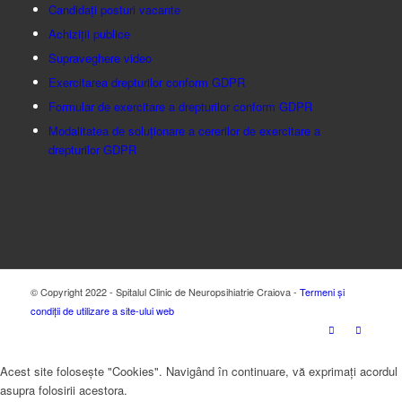
Candidați posturi vacante
Achiziții publice
Supraveghere video
Exercitarea drepturilor conform GDPR
Formular de exercitare a drepturilor conform GDPR
Modalitatea de soluționare a cererilor de exercitare a
drepturilor GDPR
© Copyright 2022 - Spitalul Clinic de Neuropsihiatrie Craiova -
Termeni și
condiții de utilizare a site-ului web
Acest site folosește "Cookies". Navigând în continuare, vă exprimați acordul
asupra folosirii acestora.