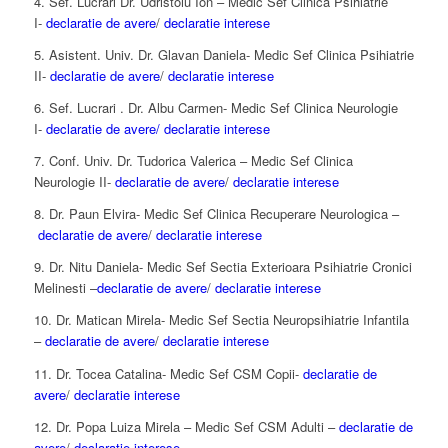
4. Sef. Lucrari Dr. Udristoiu Ion – Medic Sef Clinica Psihiatrie
I-
declaratie de avere
/
declaratie interese
5. Asistent. Univ. Dr. Glavan Daniela- Medic Sef Clinica Psihiatrie
II-
declaratie de avere
/
declaratie interese
6. Sef. Lucrari . Dr. Albu Carmen- Medic Sef Clinica Neurologie
I-
declaratie de avere/
declaratie interese
7. Conf. Univ. Dr. Tudorica Valerica – Medic Sef Clinica
Neurologie II-
declaratie de avere
/
declaratie interese
8. Dr. Paun Elvira- Medic Sef Clinica Recuperare Neurologica –
declaratie de avere
/
declaratie interese
9. Dr. Nitu Daniela- Medic Sef Sectia Exterioara Psihiatrie Cronici
Melinesti –
declaratie de avere
/
declaratie interese
10. Dr. Matican Mirela- Medic Sef Sectia Neuropsihiatrie Infantila
–
declaratie de avere
/
declaratie interese
11. Dr. Tocea Catalina- Medic Sef CSM Copii-
declaratie de
avere
/
declaratie interese
12. Dr. Popa Luiza Mirela – Medic Sef CSM Adulti –
declaratie de
avere
/
declaratie interese