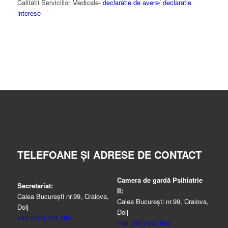
Calitatii Serviciilor Medicale-
declaratie de avere
/
declaratie
interese
TELEFOANE ȘI ADRESE DE CONTACT
Camera de gardă Psihiatrie
Secretariat:
II:
Calea București nr.99, Craiova,
Calea București nr.99, Craiova,
Dolj
Dolj
+40 (251) 431.189
+40 (251) 542.950