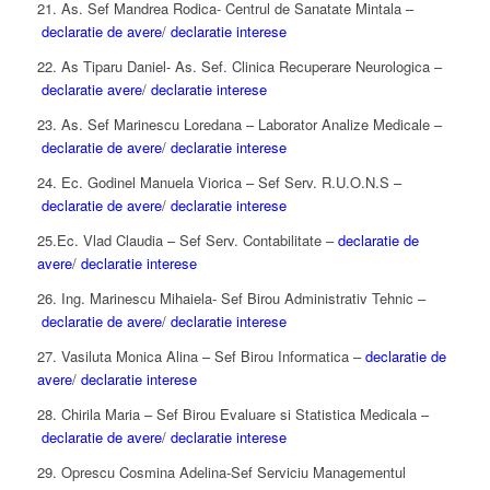
21. As. Sef Mandrea Rodica- Centrul de Sanatate Mintala –
declaratie de avere
/
declaratie interese
22. As Tiparu Daniel- As. Sef. Clinica Recuperare Neurologica –
declaratie avere
/
declaratie interese
23. As. Sef Marinescu Loredana – Laborator Analize Medicale –
declaratie de avere
/
declaratie interese
24. Ec. Godinel Manuela Viorica – Sef Serv. R.U.O.N.S –
declaratie de avere
/
declaratie interese
25.Ec. Vlad Claudia – Sef Serv. Contabilitate –
declaratie de
avere
/
declaratie interese
26. Ing. Marinescu Mihaiela- Sef Birou Administrativ Tehnic –
declaratie de avere
/
declaratie interese
27. Vasiluta Monica Alina – Sef Birou Informatica –
declaratie de
avere
/
declaratie interese
28. Chirila Maria – Sef Birou Evaluare si Statistica Medicala –
declaratie de avere
/
declaratie interese
29. Oprescu Cosmina Adelina-Sef Serviciu Managementul