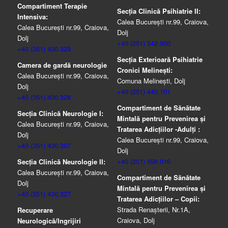
Compartiment Terapie
Secția Clinică Psihiatrie II:
Intensiva:
Calea București nr.99, Craiova,
Calea București nr.99, Craiova,
Dolj
Dolj
+40 (251) 542.950
+40 (351) 430.329
Secția Exterioară Psihiatrie
Camera de gardă neurologie
Cronici Melinești:
Calea București nr.99, Craiova,
Comuna Melinești, Dolj
Dolj
+40 (251) 440.101
+40 (351) 430.328
Compartiment de Sănătate
Secția Clinică Neurologie I:
Mintală pentru Prevenirea şi
Calea București nr.99, Craiova,
Tratarea Adicţiilor -Adulţi :
Dolj
Calea București nr.99, Craiova,
+40 (351) 430.307
Dolj
+40 (251) 598.016
Secția Clinică Neurologie II:
Calea București nr.99, Craiova,
Compartiment de Sănătate
Dolj
Mintală pentru Prevenirea şi
+40 (351) 430.327
Tratarea Adicţiilor – Copii:
Strada Renașterii, Nr.1A,
Recuperare
Craiova, Dolj
Neurologică/Ingrijiri