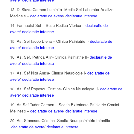
13. Dr.Slavu Carmen Luminita- Medic Sef Laborator Analize
Medicale –
declaratie de avere
/
declaratie interese
14. Farmacist Sef – Busu Rodica Viorica –
declaratie de
avere
/
declaratie interese
15. As. Sef Iacob Elena – Clinica Psihiatrie I-
declaratie de
avere
/
declaratie interese
16. As. Sef. Petrica Alin- Clinica Psihiatrie II-
declaratie de
avere
/
declaratie interese
17. As. Sef Nitu Anica- Clinica Neurologie I-
declaratie de
avere
/
declaratie interese
18. As. Sef Popescu Cristina- Clinica Neurologie II-
declaratie de
avere
/
declaratie interese
19. As Sef Tudor Carmen – Sectia Exterioara Psihiatrie Cronici
Melinesti –
declaratie de avere
/
declaratie interese
20. As. Stanescu Cristina- Sectia Neuropsihiatrie Infantila –
declaratie de avere
/
declaratie interese