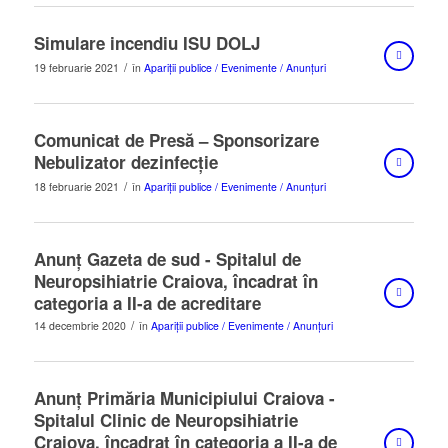
Simulare incendiu ISU DOLJ
/
19 februarie 2021
în
Apariții publice / Evenimente / Anunțuri
Comunicat de Presă – Sponsorizare
Nebulizator dezinfecție
/
18 februarie 2021
în
Apariții publice / Evenimente / Anunțuri
Anunț Gazeta de sud - Spitalul de
Neuropsihiatrie Craiova, încadrat în
categoria a II-a de acreditare
/
14 decembrie 2020
în
Apariții publice / Evenimente / Anunțuri
Anunț Primăria Municipiului Craiova -
Spitalul Clinic de Neuropsihiatrie
Craiova, încadrat în categoria a II-a de