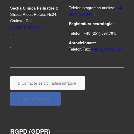
Telefon programari analize:
+40
Secția Clinică Psihiatrie I:
(351) 434.440
;
Strada Aleea Potelu, Nr.24,
Craiova, Dolj
Registratura neurologie
:
+40 (251) 426.020
Telefon: +40 (251) 597.791;
.
Aprovizionare:
.
Telefon/Fax:
+40 (251) 597.857
Contacte servicii administrative
Pagină Facebook
RGPD (GDPR)