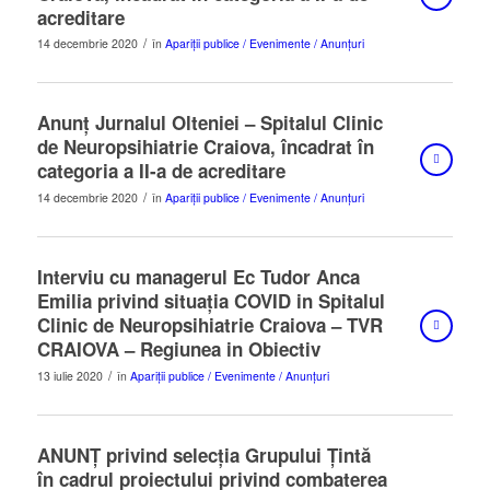
acreditare
/
14 decembrie 2020
în
Apariții publice / Evenimente / Anunțuri
Anunț Jurnalul Olteniei – Spitalul Clinic
de Neuropsihiatrie Craiova, încadrat în
categoria a II-a de acreditare
/
14 decembrie 2020
în
Apariții publice / Evenimente / Anunțuri
Interviu cu managerul Ec Tudor Anca
Emilia privind situația COVID in Spitalul
Clinic de Neuropsihiatrie Craiova – TVR
CRAIOVA – Regiunea in Obiectiv
/
13 iulie 2020
în
Apariții publice / Evenimente / Anunțuri
ANUNȚ privind selecția Grupului Țintă
în cadrul proiectului privind combaterea