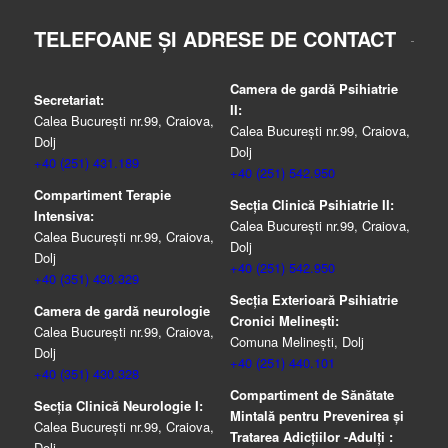
TELEFOANE ȘI ADRESE DE CONTACT
Camera de gardă Psihiatrie
Secretariat:
II:
Calea București nr.99, Craiova,
Calea București nr.99, Craiova,
Dolj
Dolj
+40 (251) 431.189
+40 (251) 542.950
Compartiment Terapie
Secția Clinică Psihiatrie II:
Intensiva:
Calea București nr.99, Craiova,
Calea București nr.99, Craiova,
Dolj
Dolj
+40 (251) 542.950
+40 (351) 430.329
Secția Exterioară Psihiatrie
Camera de gardă neurologie
Cronici Melinești:
Calea București nr.99, Craiova,
Comuna Melinești, Dolj
Dolj
+40 (251) 440.101
+40 (351) 430.328
Compartiment de Sănătate
Secția Clinică Neurologie I:
Mintală pentru Prevenirea şi
Calea București nr.99, Craiova,
Tratarea Adicţiilor -Adulţi :
Dolj