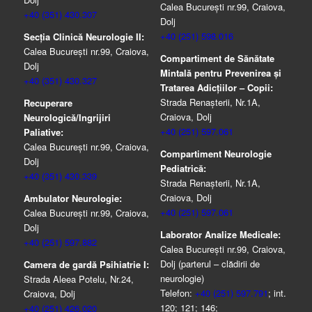
Calea București nr.99, Craiova,
+40 (351) 430.307
Dolj
+40 (251) 598.016
Secția Clinică Neurologie II:
Calea București nr.99, Craiova,
Compartiment de Sănătate
Dolj
Mintală pentru Prevenirea şi
+40 (351) 430.327
Tratarea Adicţiilor – Copii:
Strada Renașterii, Nr.1A,
Recuperare
Craiova, Dolj
Neurologică/Ingrijiri
+40 (251) 597.061
Paliative:
Calea București nr.99, Craiova,
Compartiment Neurologie
Dolj
Pediatrică:
+40 (351) 430.339
Strada Renaşterii, Nr.1A,
Craiova, Dolj
Ambulator Neurologie:
+40 (251) 597.061
Calea București nr.99, Craiova,
Dolj
Laborator Analize Medicale:
+40 (251) 597.882
Calea București nr.99, Craiova,
Dolj (parterul – clădirii de
Camera de gardă Psihiatrie I:
neurologie)
Strada Aleea Potelu, Nr.24,
Telefon:
+40 (251) 597.791
; int.
Craiova, Dolj
120; 121; 146;
+40 (251) 426.020