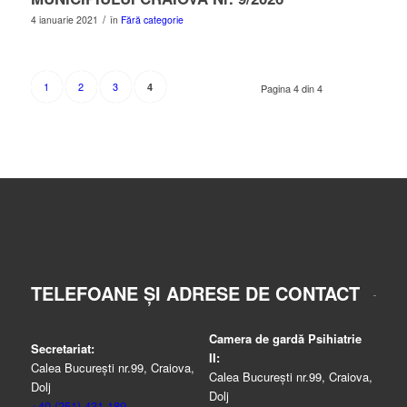
/
4 ianuarie 2021
în
Fără categorie
1
2
3
4
Pagina 4 din 4
TELEFOANE ȘI ADRESE DE CONTACT
Camera de gardă Psihiatrie
Secretariat:
II:
Calea București nr.99, Craiova,
Calea București nr.99, Craiova,
Dolj
Dolj
+40 (251) 431.189