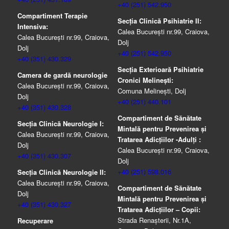
+40 (251) 542.950
Compartiment Terapie
Secția Clinică Psihiatrie II:
Intensiva:
Calea București nr.99, Craiova,
Calea București nr.99, Craiova,
Dolj
Dolj
+40 (251) 542.950
+40 (351) 430.329
Secția Exterioară Psihiatrie
Camera de gardă neurologie
Cronici Melinești:
Calea București nr.99, Craiova,
Comuna Melinești, Dolj
Dolj
+40 (251) 440.101
+40 (351) 430.328
Compartiment de Sănătate
Secția Clinică Neurologie I:
Mintală pentru Prevenirea şi
Calea București nr.99, Craiova,
Tratarea Adicţiilor -Adulţi :
Dolj
Calea București nr.99, Craiova,
+40 (351) 430.307
Dolj
+40 (251) 598.016
Secția Clinică Neurologie II:
Calea București nr.99, Craiova,
Compartiment de Sănătate
Dolj
Mintală pentru Prevenirea şi
+40 (351) 430.327
Tratarea Adicţiilor – Copii:
Strada Renașterii, Nr.1A,
Recuperare