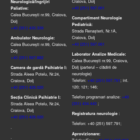
Craiova, Dolj
Neurologică/Ingrijiri
+40 (251) 597.061
Paliative:
Calea București nr.99, Craiova,
Compartiment Neurologie
Dolj
Pediatrică:
+40 (351) 430.339
Strada Renaşterii, Nr.1A,
Craiova, Dolj
Ambulator Neurologie:
+40 (251) 597.061
Calea București nr.99, Craiova,
Dolj
Laborator Analize Medicale:
+40 (251) 597.882
Calea București nr.99, Craiova,
Dolj (parterul – clădirii de
Camera de gardă Psihiatrie I:
neurologie)
Strada Aleea Potelu, Nr.24,
Telefon:
+40 (251) 597.791
; int.
Craiova, Dolj
120; 121; 146;
+40 (251) 426.020
Telefon programari analize:
+40
Secția Clinică Psihiatrie I:
(351) 434.440
;
Strada Aleea Potelu, Nr.24,
Craiova, Dolj
Registratura neurologie
:
+40 (251) 426.020
Telefon: +40 (251) 597.791;
.
Aprovizionare:
.