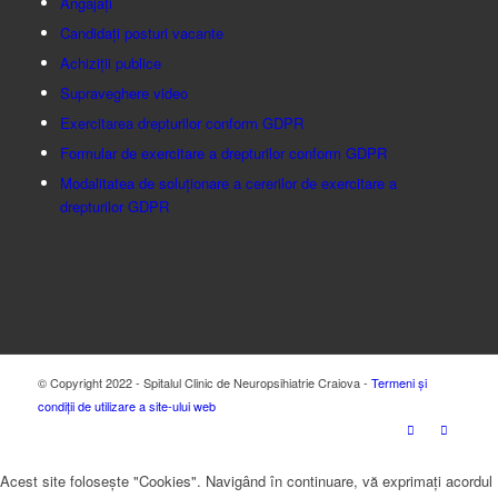
Angajați
Candidați posturi vacante
Achiziții publice
Supraveghere video
Exercitarea drepturilor conform GDPR
Formular de exercitare a drepturilor conform GDPR
Modalitatea de soluționare a cererilor de exercitare a
drepturilor GDPR
© Copyright 2022 - Spitalul Clinic de Neuropsihiatrie Craiova -
Termeni și
condiții de utilizare a site-ului web
Acest site folosește "Cookies". Navigând în continuare, vă exprimați acordul