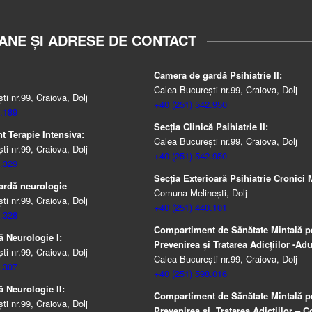
ANE ȘI ADRESE DE CONTACT
Camera de gardă Psihiatrie II:
Calea București nr.99, Craiova, Dolj
i nr.99, Craiova, Dolj
+40 (251) 542.950
.189
Secția Clinică Psihiatrie II:
 Terapie Intensiva:
Calea București nr.99, Craiova, Dolj
i nr.99, Craiova, Dolj
+40 (251) 542.950
.329
Secția Exterioară Psihiatrie Cronici M
ardă neurologie
Comuna Melinești, Dolj
i nr.99, Craiova, Dolj
+40 (251) 440.101
.328
Compartiment de Sănătate Mintală p
ă Neurologie I:
Prevenirea şi Tratarea Adicţiilor -Adul
i nr.99, Craiova, Dolj
Calea București nr.99, Craiova, Dolj
.307
+40 (251) 598.016
ă Neurologie II:
Compartiment de Sănătate Mintală p
i nr.99, Craiova, Dolj
Prevenirea şi Tratarea Adicţiilor – Co