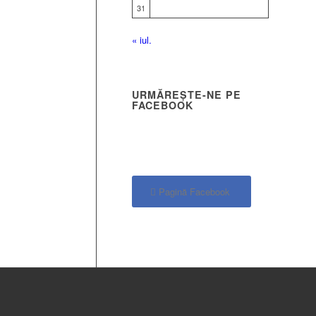
31
« iul.
URMĂREȘTE-NE PE
FACEBOOK
Pagină Facebook