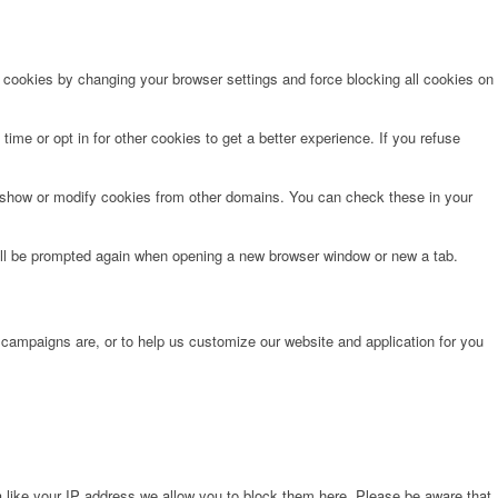
e cookies by changing your browser settings and force blocking all cookies on
time or opt in for other cookies to get a better experience. If you refuse
o show or modify cookies from other domains. You can check these in your
will be prompted again when opening a new browser window or new a tab.
 campaigns are, or to help us customize our website and application for you
 like your IP address we allow you to block them here. Please be aware that