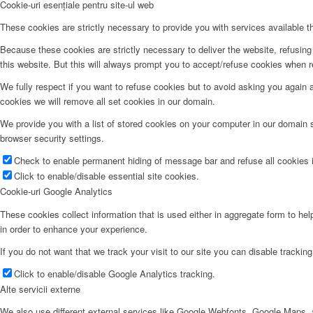
Cookie-uri esențiale pentru site-ul web
These cookies are strictly necessary to provide you with services available t
Because these cookies are strictly necessary to deliver the website, refusin
this website. But this will always prompt you to accept/refuse cookies when re
We fully respect if you want to refuse cookies but to avoid asking you again an
cookies we will remove all set cookies in our domain.
We provide you with a list of stored cookies on your computer in our domain
browser security settings.
Check to enable permanent hiding of message bar and refuse all cookies i
Click to enable/disable essential site cookies.
Cookie-uri Google Analytics
These cookies collect information that is used either in aggregate form to he
in order to enhance your experience.
If you do not want that we track your visit to our site you can disable trackin
Click to enable/disable Google Analytics tracking.
Alte servicii externe
We also use different external services like Google Webfonts, Google Maps, a