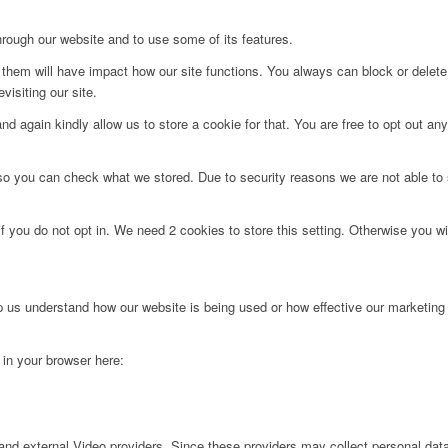
hrough our website and to use some of its features.
g them will have impact how our site functions. You always can block or delet
visiting our site.
d again kindly allow us to store a cookie for that. You are free to opt out any 
 so you can check what we stored. Due to security reasons we are not able t
f you do not opt in. We need 2 cookies to store this setting. Otherwise you 
lp us understand how our website is being used or how effective our marketing
g in your browser here:
nd external Video providers. Since these providers may collect personal data