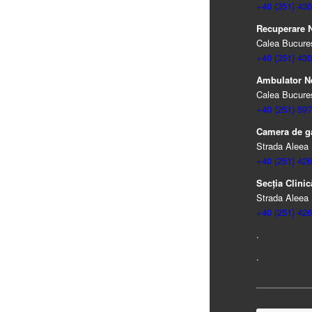
+40 (351) 430
Recuperare Ne
Calea Bucureșt
+40 (351) 430
Ambulator N
Calea Bucureșt
+40 (251) 597
Camera de ga
Strada Aleea 
+40 (251) 426
Secția Clinică
Strada Aleea 
+40 (251) 426
.
.