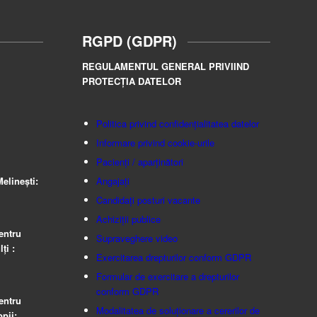
RGPD (GDPR)
REGULAMENTUL GENERAL PRIVIIND
PROTECȚIA DATELOR
Politica privind confidențialitatea datelor
Informare privind cookie-urile
Pacienți / aparținători
elinești:
Angajați
Candidați posturi vacante
Achiziții publice
entru
Supraveghere video
ţi :
Exercitarea drepturilor conform GDPR
Formular de exercitare a drepturilor
conform GDPR
entru
Modalitatea de soluționare a cererilor de
pii: