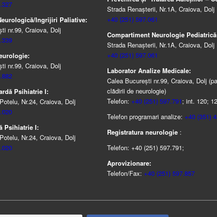
.327
Strada Renașterii, Nr.1A, Craiova, Dolj
+40 (251) 597.061
urologică/Ingrijiri Paliative:
i nr.99, Craiova, Dolj
Compartiment Neurologie Pediatrică
.339
Strada Renaşterii, Nr.1A, Craiova, Dolj
+40 (251) 597.061
eurologie:
i nr.99, Craiova, Dolj
Laborator Analize Medicale:
.882
Calea București nr.99, Craiova, Dolj (pa
clădirii de neurologie)
rdă Psihiatrie I:
Telefon:
+40 (251) 597.791
; int. 120; 1
Potelu, Nr.24, Craiova, Dolj
.020
Telefon programari analize:
+40 (351) 
 Psihiatrie I:
Registratura neurologie
:
Potelu, Nr.24, Craiova, Dolj
.020
Telefon: +40 (251) 597.791;
Aprovizionare:
Telefon/Fax:
+40 (251) 597.857