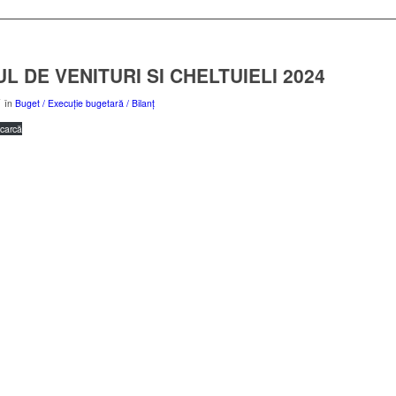
L DE VENITURI SI CHELTUIELI 2024
în
Buget / Execuție bugetară / Bilanț
carcă