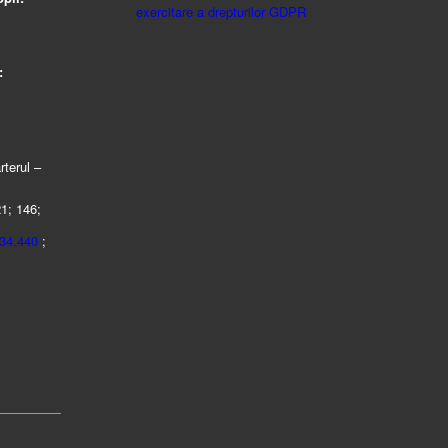
exercitare a drepturilor GDPR
:
rterul –
21; 146;
434.440
;