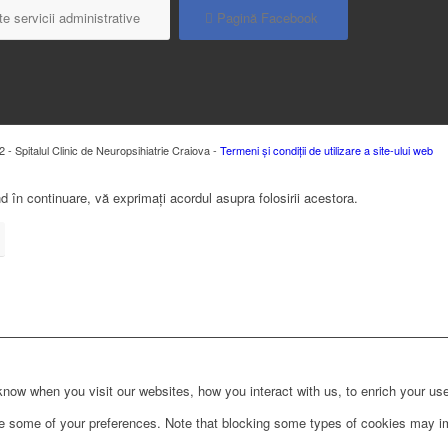
e servicii administrative
Pagină Facebook
 - Spitalul Clinic de Neuropsihiatrie Craiova -
Termeni și condiții de utilizare a site-ului web
 în continuare, vă exprimați acordul asupra folosirii acestora.
ow when you visit our websites, how you interact with us, to enrich your use
ge some of your preferences. Note that blocking some types of cookies may im