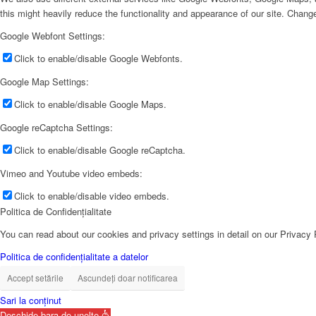
this might heavily reduce the functionality and appearance of our site. Change
Google Webfont Settings:
Click to enable/disable Google Webfonts.
Google Map Settings:
Click to enable/disable Google Maps.
Google reCaptcha Settings:
Click to enable/disable Google reCaptcha.
Vimeo and Youtube video embeds:
Click to enable/disable video embeds.
Politica de Confidențialitate
You can read about our cookies and privacy settings in detail on our Privacy
Politica de confidențialitate a datelor
Accept setările
Ascundeți doar notificarea
Sari la conținut
Deschide bara de unelte