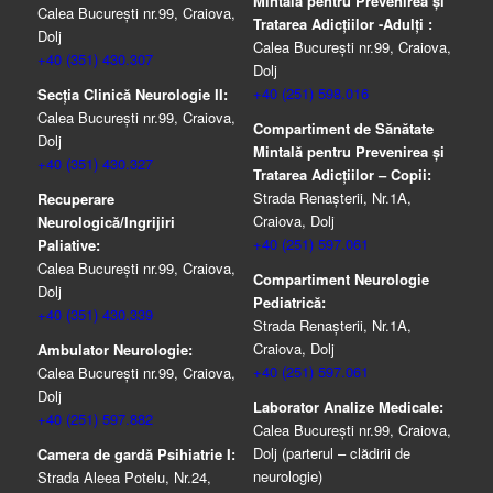
Mintală pentru Prevenirea şi
Calea București nr.99, Craiova,
Tratarea Adicţiilor -Adulţi :
Dolj
Calea București nr.99, Craiova,
+40 (351) 430.307
Dolj
+40 (251) 598.016
Secția Clinică Neurologie II:
Calea București nr.99, Craiova,
Compartiment de Sănătate
Dolj
Mintală pentru Prevenirea şi
+40 (351) 430.327
Tratarea Adicţiilor – Copii:
Strada Renașterii, Nr.1A,
Recuperare
Craiova, Dolj
Neurologică/Ingrijiri
+40 (251) 597.061
Paliative:
Calea București nr.99, Craiova,
Compartiment Neurologie
Dolj
Pediatrică:
+40 (351) 430.339
Strada Renaşterii, Nr.1A,
Craiova, Dolj
Ambulator Neurologie:
+40 (251) 597.061
Calea București nr.99, Craiova,
Dolj
Laborator Analize Medicale:
+40 (251) 597.882
Calea București nr.99, Craiova,
Dolj (parterul – clădirii de
Camera de gardă Psihiatrie I:
neurologie)
Strada Aleea Potelu, Nr.24,