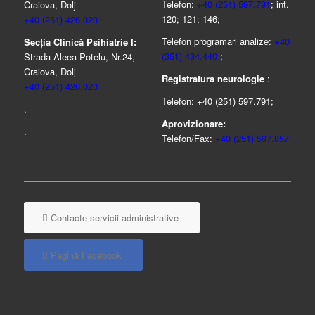
Telefon:
+40 (251) 597.791
; int.
Craiova, Dolj
120; 121; 146;
+40 (251) 426.020
Telefon programari analize:
+40
Secția Clinică Psihiatrie I:
(351) 434.440
;
Strada Aleea Potelu, Nr.24,
Craiova, Dolj
Registratura neurologie
:
+40 (251) 426.020
Telefon: +40 (251) 597.791;
.
Aprovizionare:
.
Telefon/Fax:
+40 (251) 597.857
Contacte servicii administrative
Pagină Facebook