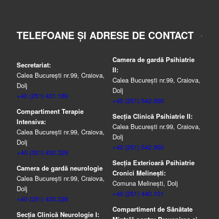
TELEFOANE ȘI ADRESE DE CONTACT
Camera de gardă Psihiatrie
Secretariat:
II:
Calea București nr.99, Craiova,
Calea București nr.99, Craiova,
Dolj
Dolj
+40 (251) 431.189
+40 (251) 542.950
Compartiment Terapie
Secția Clinică Psihiatrie II:
Intensiva:
Calea București nr.99, Craiova,
Calea București nr.99, Craiova,
Dolj
Dolj
+40 (251) 542.950
+40 (351) 430.329
Secția Exterioară Psihiatrie
Camera de gardă neurologie
Cronici Melinești:
Calea București nr.99, Craiova,
Comuna Melinești, Dolj
Dolj
+40 (251) 440.101
+40 (351) 430.328
Compartiment de Sănătate
Secția Clinică Neurologie I: